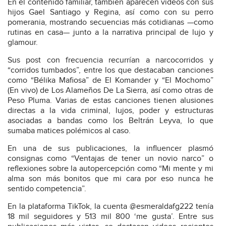
En el contenido familiar, también aparecen videos con sus
hijos Gael Santiago y Regina, así como con su perro
pomerania, mostrando secuencias más cotidianas —como
rutinas en casa— junto a la narrativa principal de lujo y
glamour.
Sus post con frecuencia recurrían a narcocorridos y
“corridos tumbados”, entre los que destacaban canciones
como “Bélika Mafiosa” de El Komander y “El Mochomo”
(En vivo) de Los Alameños De La Sierra, así como otras de
Peso Pluma. Varias de estas canciones tienen alusiones
directas a la vida criminal, lujos, poder y estructuras
asociadas a bandas como los Beltrán Leyva, lo que
sumaba matices polémicos al caso.
En una de sus publicaciones, la influencer plasmó
consignas como “Ventajas de tener un novio narco” o
reflexiones sobre la autopercepción como “Mi mente y mi
alma son más bonitos que mi cara por eso nunca he
sentido competencia”.
En la plataforma TikTok, la cuenta @esmeraldafg222 tenía
18 mil seguidores y 513 mil 800 ‘me gusta’. Entre sus