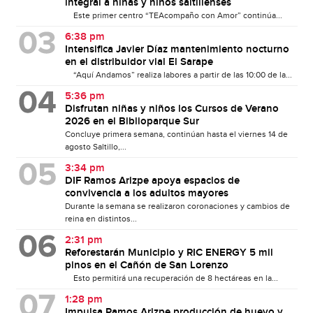
integral a niñas y niños saltillenses
Este primer centro “TEAcompaño con Amor” continúa...
6:38 pm
Intensifica Javier Díaz mantenimiento nocturno
en el distribuidor vial El Sarape
“Aquí Andamos” realiza labores a partir de las 10:00 de la...
5:36 pm
Disfrutan niñas y niños los Cursos de Verano
2026 en el Biblioparque Sur
Concluye primera semana, continúan hasta el viernes 14 de
agosto Saltillo,...
3:34 pm
DIF Ramos Arizpe apoya espacios de
convivencia a los adultos mayores
Durante la semana se realizaron coronaciones y cambios de
reina en distintos...
2:31 pm
Reforestarán Municipio y RIC ENERGY 5 mil
pinos en el Cañón de San Lorenzo
Esto permitirá una recuperación de 8 hectáreas en la...
1:28 pm
Impulsa Ramos Arizpe producción de huevo y