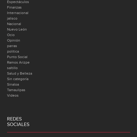
Espectáculos
Finanzas
Internacional
jalisco
Nacional
Nuevo León
Ocio
Opinión
parras
politica
Punto Social
Ramos Arizpe
saltillo
Salud y Belleza
Sin categoría
Sinaloa
Tamaulipas
Videos
REDES
SOCIALES