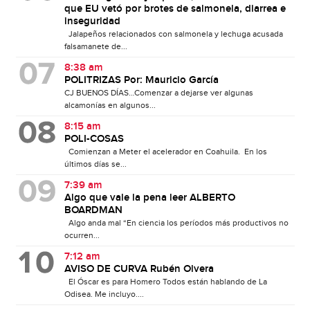
que EU vetó por brotes de salmonela, diarrea e
inseguridad
Jalapeños relacionados con salmonela y lechuga acusada
falsamanete de...
8:38 am
POLITRIZAS Por: Mauricio García
CJ BUENOS DÍAS…Comenzar a dejarse ver algunas
alcamonías en algunos...
8:15 am
POLI-COSAS
Comienzan a Meter el acelerador en Coahuila. En los
últimos días se...
7:39 am
Algo que vale la pena leer ALBERTO
BOARDMAN
Algo anda mal “En ciencia los períodos más productivos no
ocurren...
7:12 am
AVISO DE CURVA Rubén Olvera
El Óscar es para Homero Todos están hablando de La
Odisea. Me incluyo....