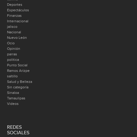
Deportes
Espectáculos
Finanzas
Internacional
jalisco
Nacional
Nuevo León
Ocio
Opinión
parras
politica
Punto Social
Ramos Arizpe
saltillo
Salud y Belleza
Sin categoría
Sinaloa
Tamaulipas
Videos
REDES
SOCIALES