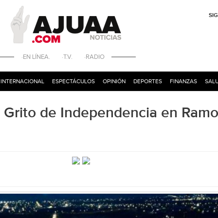
SI
·EN LÍNEA. ·T.V. ·RADIO
INTERNACIONAL
ESPECTÁCULOS
OPINIÓN
DEPORTES
FINANZAS
SALU
el Grito de Independencia en Ram