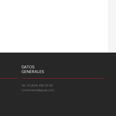
DATOS
GENERALES
Tel: 01 (844) 485 30 00
contactame@ajuaa.com