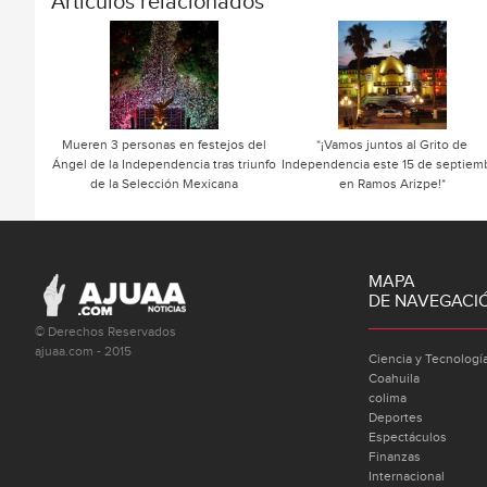
Articulos relacionados
Mueren 3 personas en festejos del
*¡Vamos juntos al Grito de
Ángel de la Independencia tras triunfo
Independencia este 15 de septiem
de la Selección Mexicana
en Ramos Arizpe!*
MAPA
DE NAVEGACI
© Derechos Reservados
ajuaa.com - 2015
Ciencia y Tecnologí
Coahuila
colima
Deportes
Espectáculos
Finanzas
Internacional