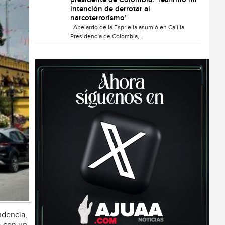
presidente de Colombia: ‘reafirmo mi
intención de derrotar al
narcoterrorismo’
Abelardo de la Espriella asumió en Cali la
Presidencia de Colombia,...
ndencia,