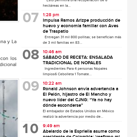
Esto permitirá una recuperación de 8
hectáreas en la...
1:28 pm
Impulsa Ramos Arizpe producción de
huevo y economía familiar con Aves
de Traspatio
Entregan 31 mil 800 pollitas; se benefician más
una y La
de 3 mil familias en 83...
10:46 am
SÁBADO DE RECETA: ENSALADA
con los
TRADICIONAL DE NOPALES
dicional
Ingredientes Para 4 personas Nopales
limpios6 Cebolleta 1 Tomate...
10:22 am
Ronald Johnson envía advertencia a
El Pelón, hijastro de El Mencho y
nuevo líder del CJNG: “Ya no hay
dónde esconderse”
El embajador de Estados Unidos en México
realizó la advertencia por medio de...
9:49 am
Abelardo de la Espriella asume como