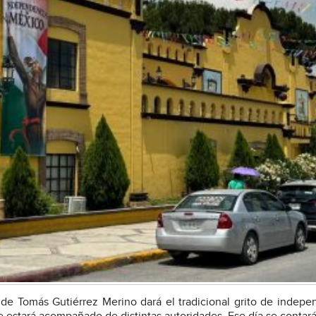
lde Tomás Gutiérrez Merino dará el tradicional grito de indepe