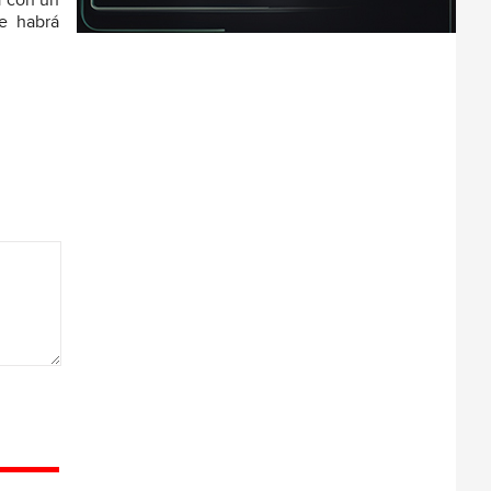
á con un
e habrá