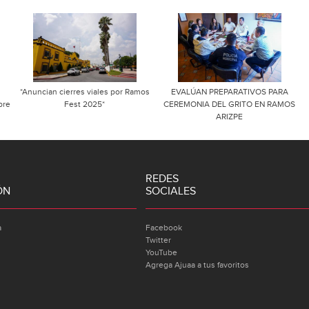
*Anuncian cierres viales por Ramos
EVALÚAN PREPARATIVOS PARA
bre
Fest 2025*
CEREMONIA DEL GRITO EN RAMOS
ARIZPE
REDES
ÓN
SOCIALES
a
Facebook
Twitter
YouTube
Agrega Ajuaa a tus favoritos