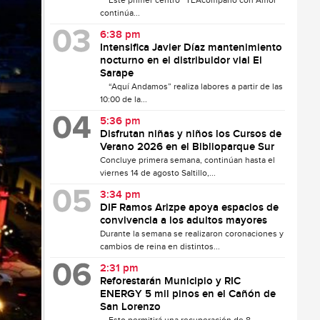
Este primer centro “TEAcompaño con Amor”
continúa...
6:38 pm
Intensifica Javier Díaz mantenimiento
nocturno en el distribuidor vial El
Sarape
“Aquí Andamos” realiza labores a partir de las
10:00 de la...
5:36 pm
Disfrutan niñas y niños los Cursos de
Verano 2026 en el Biblioparque Sur
Concluye primera semana, continúan hasta el
viernes 14 de agosto Saltillo,...
3:34 pm
DIF Ramos Arizpe apoya espacios de
convivencia a los adultos mayores
Durante la semana se realizaron coronaciones y
cambios de reina en distintos...
2:31 pm
Reforestarán Municipio y RIC
ENERGY 5 mil pinos en el Cañón de
San Lorenzo