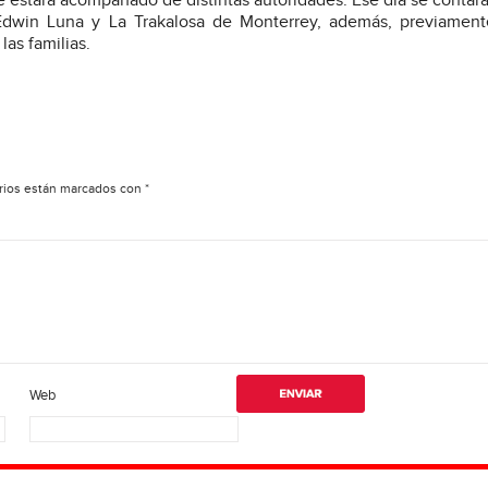
e estará acompañado de distintas autoridades. Ese día se contar
Edwin Luna y La Trakalosa de Monterrey, además, previament
las familias.
rios están marcados con
*
Web