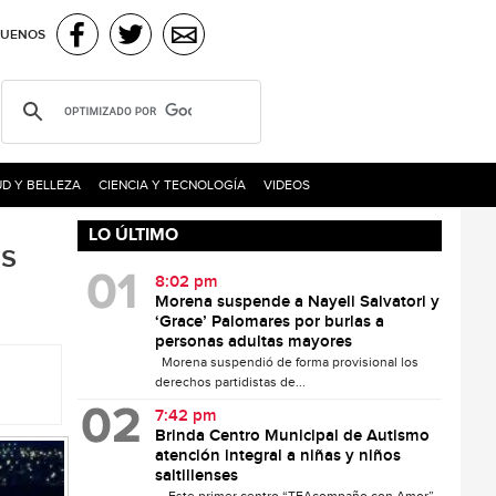
GUENOS
D Y BELLEZA
CIENCIA Y TECNOLOGÍA
VIDEOS
LO ÚLTIMO
os
8:02 pm
Morena suspende a Nayeli Salvatori y
‘Grace’ Palomares por burlas a
personas adultas mayores
Morena suspendió de forma provisional los
derechos partidistas de...
7:42 pm
Brinda Centro Municipal de Autismo
atención integral a niñas y niños
saltillenses