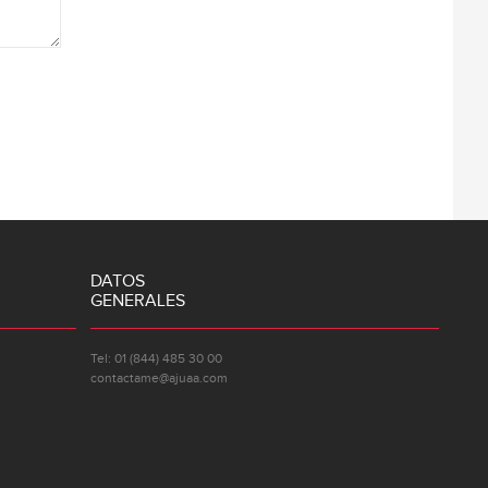
DATOS
GENERALES
Tel: 01 (844) 485 30 00
contactame@ajuaa.com