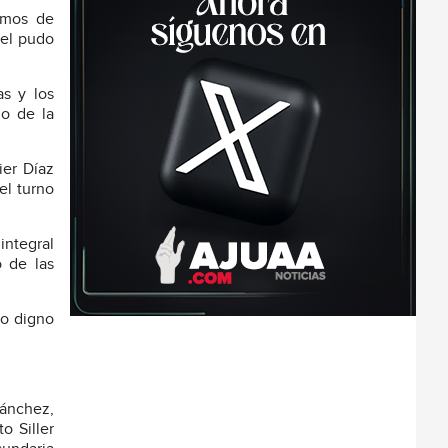
ismos de
tel pudo
as y los
io de la
ier Díaz
el turno
integral
o de las
io digno
ánchez,
o Siller