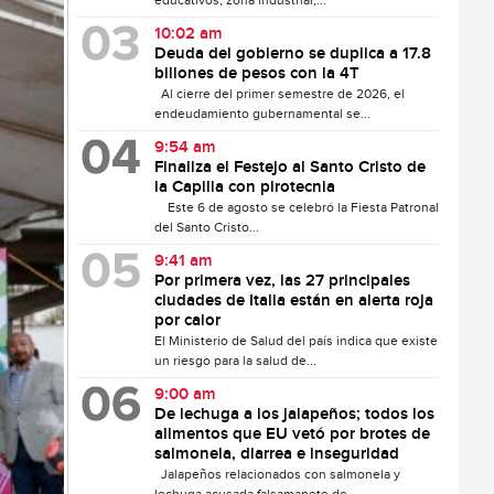
educativos, zona industrial,...
10:02 am
Deuda del gobierno se duplica a 17.8
billones de pesos con la 4T
Al cierre del primer semestre de 2026, el
endeudamiento gubernamental se...
9:54 am
Finaliza el Festejo al Santo Cristo de
la Capilla con pirotecnia
Este 6 de agosto se celebró la Fiesta Patronal
del Santo Cristo...
9:41 am
Por primera vez, las 27 principales
ciudades de Italia están en alerta roja
por calor
El Ministerio de Salud del país indica que existe
un riesgo para la salud de...
9:00 am
De lechuga a los jalapeños; todos los
alimentos que EU vetó por brotes de
salmonela, diarrea e inseguridad
Jalapeños relacionados con salmonela y