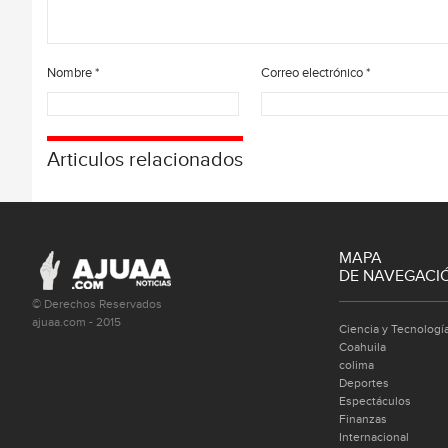
Nombre
*
Correo electrónico
*
Articulos relacionados
MAPA
DE NAVEGACI
© Derechos Reservados
ajuaa.com - 2015
Ciencia y Tecnologí
Coahuila
colima
Deportes
Espectáculos
Finanzas
Internacional