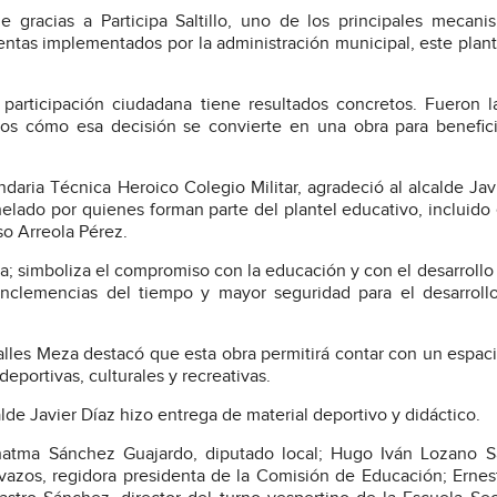
ue gracias a Participa Saltillo, uno de los principales mecan
uentas implementados por la administración municipal, este plan
articipación ciudadana tiene resultados concretos. Fueron l
os cómo esa decisión se convierte en una obra para benefic
ndaria Técnica Heroico Colegio Militar, agradeció al alcalde Jav
elado por quienes forman parte del plantel educativo, incluido 
so Arreola Pérez.
a; simboliza el compromiso con la educación y con el desarrollo 
 inclemencias del tiempo y mayor seguridad para el desarroll
Valles Meza destacó que esta obra permitirá contar con un espac
eportivas, culturales y recreativas.
de Javier Díaz hizo entrega de material deportivo y didáctico.
atma Sánchez Guajardo, diputado local; Hugo Iván Lozano S
avazos, regidora presidenta de la Comisión de Educación; Ernest