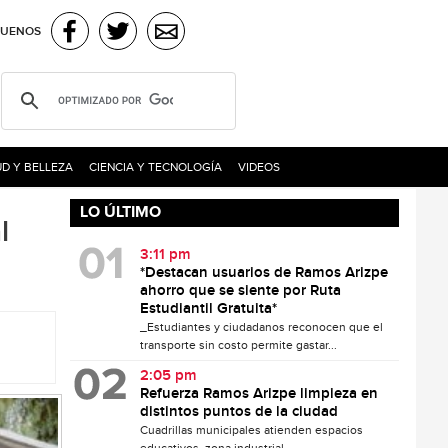
GUENOS
D Y BELLEZA
CIENCIA Y TECNOLOGÍA
VIDEOS
LO ÚLTIMO
l
3:11 pm
*Destacan usuarios de Ramos Arizpe
ahorro que se siente por Ruta
Estudiantil Gratuita*
_Estudiantes y ciudadanos reconocen que el
transporte sin costo permite gastar...
2:05 pm
Refuerza Ramos Arizpe limpieza en
distintos puntos de la ciudad
Cuadrillas municipales atienden espacios