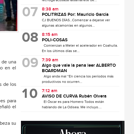
lechuga acusada falsamanete de...
8:38 am
POLITRIZAS Por: Mauricio García
CJ BUENOS DÍAS…Comenzar a dejarse ver
algunas alcamonías en algunos...
8:15 am
POLI-COSAS
Comienzan a Meter el acelerador en Coahuila.
En los últimos días se...
7:39 am
n de una
Algo que vale la pena leer ALBERTO
lo en el
BOARDMAN
Algo anda mal “En ciencia los períodos más
productivos no ocurren...
s de los
7:12 am
AVISO DE CURVA Rubén Olvera
nes para
El Óscar es para Homero Todos están
eñaló el
hablando de La Odisea. Me incluyo....
abeza su