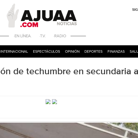
SI
·EN LÍNEA. ·T.V. ·RADIO
INTERNACIONAL
ESPECTÁCULOS
OPINIÓN
DEPORTES
FINANZAS
SALU
ción de techumbre en secundaria a