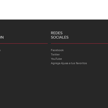
REDES
ÓN
SOCIALES
a
Facebook
Twitter
YouTube
Agrega Ajuaa a tus favoritos