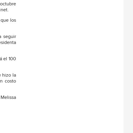
 octubre
inet.
 que los
a seguir
esidenta
á el 100
 hizo la
un costo
 Melissa