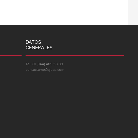
DATOS
GENERALES
Tel: 01 (844) 485 30 00
contactame@ajuaa.com