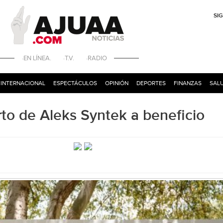
SI
·EN LÍNEA. ·T.V. ·RADIO
INTERNACIONAL
ESPECTÁCULOS
OPINIÓN
DEPORTES
FINANZAS
SALU
rto de Aleks Syntek a beneficio