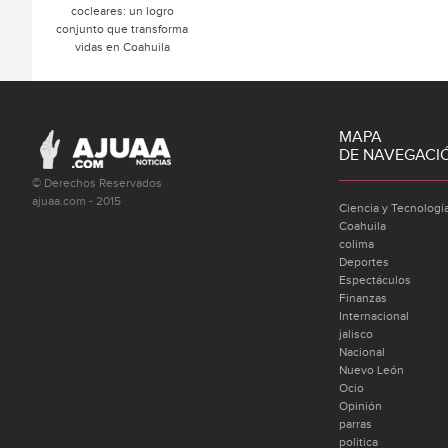
cocleares: un logro
conjunto que transforma
vidas en Coahuila
MAPA
DE NAVEGACI
© Derechos Reservados
ajuaa.com - 2015
Ciencia y Tecnologí
Coahuila
colima
Deportes
Espectáculos
Finanzas
Internacional
jalisco
Nacional
Nuevo León
Ocio
Opinión
parras
politica