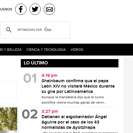
GUENOS
D Y BELLEZA
CIENCIA Y TECNOLOGÍA
VIDEOS
LO ÚLTIMO
4:19 pm
Sheinbaum confirma que el papa
León XIV no visitará México durante
su gira por Latinoamérica
Aunque la mandataria dijo que el sumo
pontífice «tiene muchas ganas de venir...
3:27 pm
Detienen al exgobernador Ángel
Aguirre por el caso de los 43
normalistas de Ayotzinapa