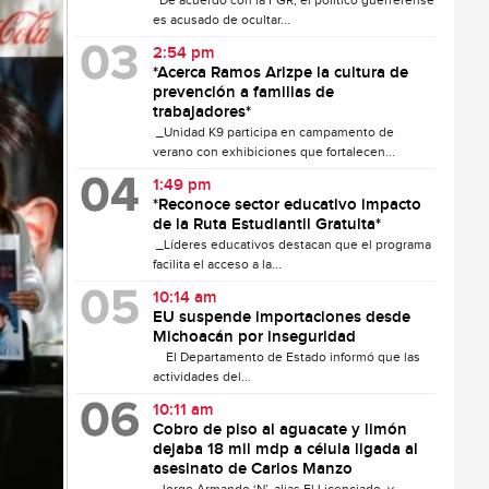
De acuerdo con la FGR, el político guerrerense
es acusado de ocultar...
2:54 pm
*Acerca Ramos Arizpe la cultura de
prevención a familias de
trabajadores*
_Unidad K9 participa en campamento de
verano con exhibiciones que fortalecen...
1:49 pm
*Reconoce sector educativo impacto
de la Ruta Estudiantil Gratuita*
_Líderes educativos destacan que el programa
facilita el acceso a la...
10:14 am
EU suspende importaciones desde
Michoacán por inseguridad
El Departamento de Estado informó que las
actividades del...
10:11 am
Cobro de piso al aguacate y limón
dejaba 18 mil mdp a célula ligada al
asesinato de Carlos Manzo