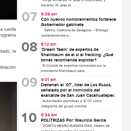
Jorge Armando ‘N’, alias El Licenciado, y
Gerardo ‘N’, alias El...
9:39 am
Con nuevos nombramientos fortalece
Gobernador gabinete
la rueda
Saltillo, Coahuila de Zaragoza.- • Entrega
programa
nombramientos a...
9:12 am
‘Dream Team’ de expertos de
tado, la
Sheinbaum da el sí al fracking: ¿Qué
zonas recomienda explotar?
El Comité de expertos convocado por la
oblación
presidenta Sheinbaum para...
9:01 am
Detienen al ‘07′, líder de Los Rusos,
señalado por el homicidio del
exalcalde de San Juan Cacahuatepec
Autoridades identifican a ‘El 07’ como
integrante del grupo criminal...
8:34 am
POLITRIZAS Por: Mauricio García
VÓMITO NEGRO BUENOS DÍAS…Deben de