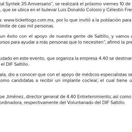
al Syntek 35 Aniversario”, se realizará el próximo viernes 10 de
a, que se ubica en el bulevar Luis Donaldo Colosio y Célestin Fre
a: www.tickettogo.com.mx, por lo que invitó a la población para
ímite de casi mil personas.
un éxito con el apoyo de nuestra gente de Saltillo, y vamos 
ursos para ayudar a más personas que lo necesiten”, afirmó la pr
audado en este evento, que organiza la empresa 4.40 se destinar
l DIF Saltillo.
vala, dio a conocer que con el apoyo de médicos especialistas se
como candidatas a recibir un implante coclear, el cual tiene 
pe Jiménez, director general de 4.40 Entretenimiento; así como
rdinadora, respectivamente del Voluntariado del DIF Saltillo.