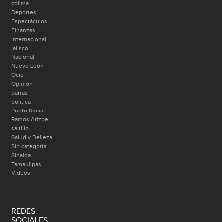
colima
Deportes
Espectáculos
Finanzas
Internacional
jalisco
Nacional
Nuevo León
Ocio
Opinión
parras
politica
Punto Social
Ramos Arizpe
saltillo
Salud y Belleza
Sin categoría
Sinaloa
Tamaulipas
Videos
REDES
SOCIALES