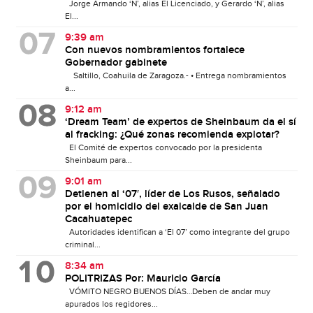
Jorge Armando ‘N’, alias El Licenciado, y Gerardo ‘N’, alias
El...
9:39 am
Con nuevos nombramientos fortalece
Gobernador gabinete
Saltillo, Coahuila de Zaragoza.- • Entrega nombramientos
a...
9:12 am
‘Dream Team’ de expertos de Sheinbaum da el sí
al fracking: ¿Qué zonas recomienda explotar?
El Comité de expertos convocado por la presidenta
Sheinbaum para...
9:01 am
Detienen al ‘07′, líder de Los Rusos, señalado
por el homicidio del exalcalde de San Juan
Cacahuatepec
Autoridades identifican a ‘El 07’ como integrante del grupo
criminal...
8:34 am
POLITRIZAS Por: Mauricio García
VÓMITO NEGRO BUENOS DÍAS…Deben de andar muy
apurados los regidores...