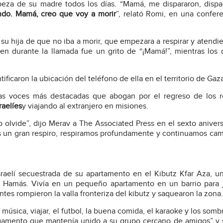
eza de su madre todos los días. “Mamá, me dispararon, dispa
ndo. Mamá, creo que voy a morir
”, relató Romi, en una confer
u hija de que no iba a morir, que empezara a respirar y atendie
n durante la llamada fue un grito de “¡Mamá!”, mientras los 
ificaron la ubicación del teléfono de ella en el territorio de Gaz
las voces más destacadas que abogan por el regreso de los r
raelíes
y viajando al extranjero en misiones.
olvide”, dijo Merav a The Associated Press en el sexto anivers
 un gran respiro, respiramos profundamente y continuamos ca
israelí secuestrada de su apartamento en el Kibutz Kfar Aza, u
de Hamás. Vivía en un pequeño apartamento en un barrio para
ntes rompieron la valla fronteriza del kibutz y saquearon la zona.
 música, viajar, el futbol, la buena comida, el karaoke y los somb
gamento que mantenía unido a su grupo cercano de amigos” y 