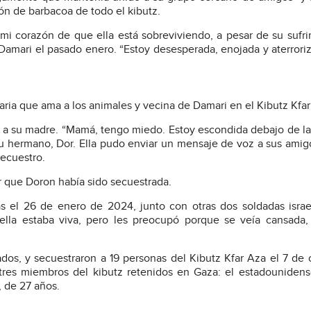
ón de barbacoa de todo el kibutz.
i corazón de que ella está sobreviviendo, a pesar de su sufri
amari el pasado enero. “Estoy desesperada, enojada y aterrori
aria que ama a los animales y vecina de Damari en el Kibutz Kfar
ó a su madre. “Mamá, tengo miedo. Estoy escondida debajo de l
su hermano, Dor. Ella pudo enviar un mensaje de voz a sus amig
secuestro.
r que Doron había sido secuestrada.
 el 26 de enero de 2024, junto con otras dos soldadas israe
lla estaba viva, pero les preocupó porque se veía cansada,
ados, y secuestraron a 19 personas del Kibutz Kfar Aza el 7 de 
res miembros del kibutz retenidos en Gaza: el estadounidense
, de 27 años.