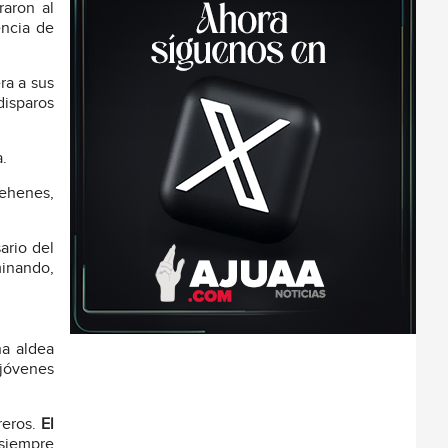
raron al
encia de
ra a sus
disparos
a.
ehenes,
ario del
minando,
na aldea
 jóvenes
reros.
El
siempre