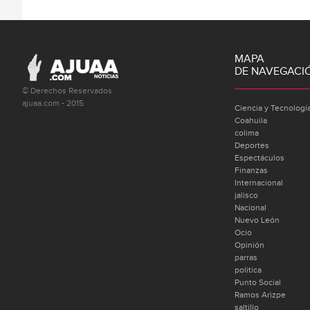
MAPA
DE NAVEGACI
© Derechos Reservados
ajuaa.com - 2015
Ciencia y Tecnologí
Coahuila
colima
Deportes
Espectáculos
Finanzas
Internacional
jalisco
Nacional
Nuevo León
Ocio
Opinión
parras
politica
Punto Social
Ramos Arizpe
saltillo