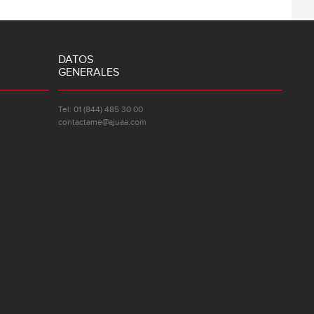
DATOS
GENERALES
Tel: 01 (844) 485 30 00
contactame@ajuaa.com