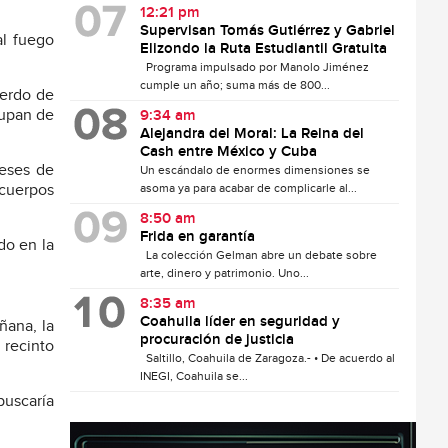
12:21 pm
Supervisan Tomás Gutiérrez y Gabriel
al fuego
Elizondo la Ruta Estudiantil Gratuita
Programa impulsado por Manolo Jiménez
cumple un año; suma más de 800...
uerdo de
cupan de
9:34 am
Alejandra del Moral: La Reina del
Cash entre México y Cuba
eses de
Un escándalo de enormes dimensiones se
asoma ya para acabar de complicarle al...
cuerpos
8:50 am
Frida en garantía
do en la
La colección Gelman abre un debate sobre
arte, dinero y patrimonio. Uno...
8:35 am
Coahuila líder en seguridad y
ñana, la
procuración de justicia
 recinto
Saltillo, Coahuila de Zaragoza.- • De acuerdo al
INEGI, Coahuila se...
buscaría