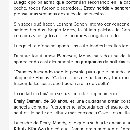
Luego dijo palabras que continúan resonando en la cab
coche, todos fueron disparados…
Estoy herida y sangra
prensa unas semanas después del secuestro.
Sin saber qué hacer, Leshem Gonen intentó convencer a s
amigos heridos. Según Merav, la última palabra de Gone
cercanos y los gritos de los hombres ahogaban todo.
Luego el teléfono se apagó. Las autoridades israelíes ident
Durante los últimos 15 meses, Merav ha sido una de 
apareciendo casi diariamente
en programas de noticias is
“Estamos haciendo todo lo posible para que el mundo no 
ataque de Hamás. “Cada día nos despertamos y tomamos
haciendo las cosas que traerán a ella de vuelta”.
La ciudadana británica secuestrada de su apartamento
Emily Damari, de 28 años
, es una ciudadana británico-
agrícola comunal fuertemente afectada por el asalto 
adultos, la parte del kibutz más cercana a Gaza. Los milita
La madre de Emily, Mandy, dijo que a su hija le encanta la
Kibutz Kfar Aza
indicó que Damari era a menudo el “pe