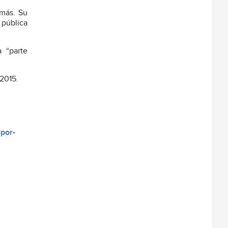
amás. Su
 pública
a “parte
 2015.
-por-