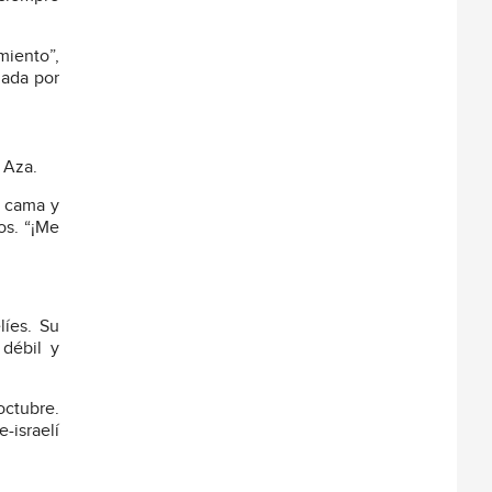
miento”,
zada por
 Aza.
a cama y
os. “¡Me
líes. Su
 débil y
octubre.
-israelí