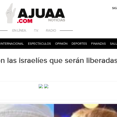
SI
·EN LÍNEA. ·T.V. ·RADIO
INTERNACIONAL
ESPECTÁCULOS
OPINIÓN
DEPORTES
FINANZAS
SALU
n las israelíes que serán liberada