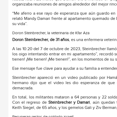
organizaba reuniones de amigos alrededor del mejor rinc
“Me aferro a ese rayo de esperanza que aún guardo en m
relató Mandy Damari frente al apartamento quemado de D
su vida”.
Doron Steinbrecher, la veterinaria de Kfar Aza
Doron Steinbrecher, de 31 años
, es una enfermera veterin
A las 10:20 del 7 de octubre de 2023, Steinbrecher llam
los oigo intentando entrar en mi apartamento”, recordó 
tienen! ¡Me tienen! ¡Me tienen!”, en los momentos de su 
Ese mensaje fue clave para ayudar a su familia a entende
Steinbrecher apareció en un video publicado por Hamás
hermano dijo que el video les dio esperanza de que e
demacrada.
En total, los militantes mataron a 64 personas y 22 sold
Con el regreso de
Steinbrecher y Damari
, aún quedan t
Keith Siegel, de 65 años, y los gemelos Gali y Ziv Berman
Recuperan restos de soldado israelí