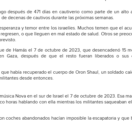
ngo después de 471 días en cautiverio como parte de un alto 
al de decenas de cautivos durante las próximas semanas.
 esperanza y temor entre los israelíes. Muchos temen que el ac
s regresen, o que lleguen en mal estado de salud. Otros se preo
revisto.
aque de Hamás el 7 de octubre de 2023, que desencadenó 15 m
n Gaza, después de que el resto fueran liberados o sus 
ió que había recuperado el cuerpo de Oron Shaul, un soldado caí
militantes desde entonces.
 música Nova en el sur de Israel el 7 de octubre de 2023. Esa ma
co horas hablando con ella mientras los militantes saqueaban el
s con coches abandonados hacían imposible la escapatoria y que 