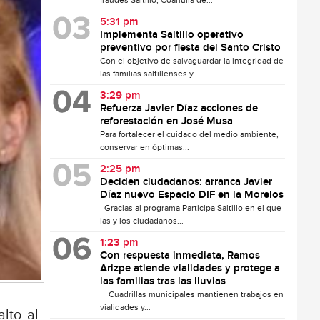
fraudes Saltillo, Coahuila de...
5:31 pm
Implementa Saltillo operativo
preventivo por fiesta del Santo Cristo
Con el objetivo de salvaguardar la integridad de
las familias saltillenses y...
3:29 pm
Refuerza Javier Díaz acciones de
reforestación en José Musa
Para fortalecer el cuidado del medio ambiente,
conservar en óptimas...
2:25 pm
Deciden ciudadanos: arranca Javier
Díaz nuevo Espacio DIF en la Morelos
Gracias al programa Participa Saltillo en el que
las y los ciudadanos...
1:23 pm
Con respuesta inmediata, Ramos
Arizpe atiende vialidades y protege a
las familias tras las lluvias
Cuadrillas municipales mantienen trabajos en
vialidades y...
lto al