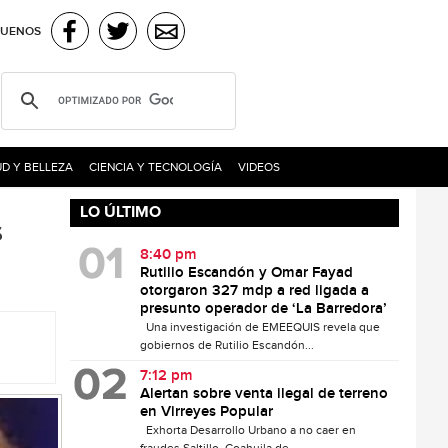
GUENOS
D Y BELLEZA
CIENCIA Y TECNOLOGÍA
VIDEOS
LO ÚLTIMO
s
8:40 pm
Rutilio Escandón y Omar Fayad
otorgaron 327 mdp a red ligada a
presunto operador de ‘La Barredora’
Una investigación de EMEEQUIS revela que
gobiernos de Rutilio Escandón...
7:12 pm
Alertan sobre venta ilegal de terreno
en Virreyes Popular
Exhorta Desarrollo Urbano a no caer en