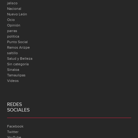
jalisco
Nacional
Nuevo León
Ocio
Opinión
parras
politica
Punto Social
Ramos Arizpe
saltillo
Salud y Belleza
Sin categoría
Sinaloa
Tamaulipas
Videos
REDES
SOCIALES
Facebook
Twitter
YouTube