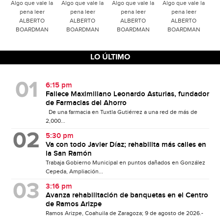
Algo que vale la
Algo que vale la
Algo que vale la
Algo que vale la
pena leer
pena leer
pena leer
pena leer
ALBERTO
ALBERTO
ALBERTO
ALBERTO
BOARDMAN
BOARDMAN
BOARDMAN
BOARDMAN
LO ÚLTIMO
6:15 pm
Fallece Maximiliano Leonardo Asturias, fundador
de Farmacias del Ahorro
De una farmacia en Tuxtla Gutiérrez a una red de más de
2,000...
5:30 pm
Va con todo Javier Díaz; rehabilita más calles en
la San Ramón
Trabaja Gobierno Municipal en puntos dañados en González
Cepeda, Ampliación...
3:16 pm
Avanza rehabilitación de banquetas en el Centro
de Ramos Arizpe
Ramos Arizpe, Coahuila de Zaragoza; 9 de agosto de 2026.-