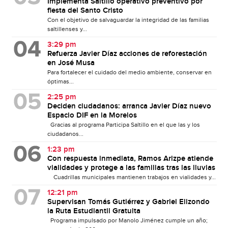
Implementa Saltillo operativo preventivo por
fiesta del Santo Cristo
Con el objetivo de salvaguardar la integridad de las familias
saltillenses y...
3:29 pm
Refuerza Javier Díaz acciones de reforestación
en José Musa
Para fortalecer el cuidado del medio ambiente, conservar en
óptimas...
2:25 pm
Deciden ciudadanos: arranca Javier Díaz nuevo
Espacio DIF en la Morelos
Gracias al programa Participa Saltillo en el que las y los
ciudadanos...
1:23 pm
Con respuesta inmediata, Ramos Arizpe atiende
vialidades y protege a las familias tras las lluvias
Cuadrillas municipales mantienen trabajos en vialidades y...
12:21 pm
Supervisan Tomás Gutiérrez y Gabriel Elizondo
la Ruta Estudiantil Gratuita
Programa impulsado por Manolo Jiménez cumple un año;