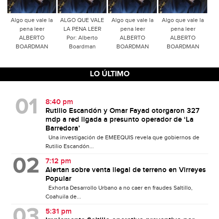
Algo que vale la
ALGO QUE VALE
Algo que vale la
Algo que vale la
pena leer
LA PENA LEER
pena leer
pena leer
ALBERTO
Por: Alberto
ALBERTO
ALBERTO
BOARDMAN
Boardman
BOARDMAN
BOARDMAN
LO ÚLTIMO
8:40 pm
Rutilio Escandón y Omar Fayad otorgaron 327
mdp a red ligada a presunto operador de ‘La
Barredora’
Una investigación de EMEEQUIS revela que gobiernos de
Rutilio Escandón...
7:12 pm
Alertan sobre venta ilegal de terreno en Virreyes
Popular
Exhorta Desarrollo Urbano a no caer en fraudes Saltillo,
Coahuila de...
5:31 pm