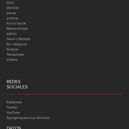
Ocio
Opinión
parras
politica
Punto Social
Ramos Arizpe
saltillo
Salud y Belleza
Sin categoría
Sinaloa
Tamaulipas
Videos
REDES
SOCIALES
Facebook
Twitter
YouTube
Agrega Ajuaa a tus favoritos
DATOS