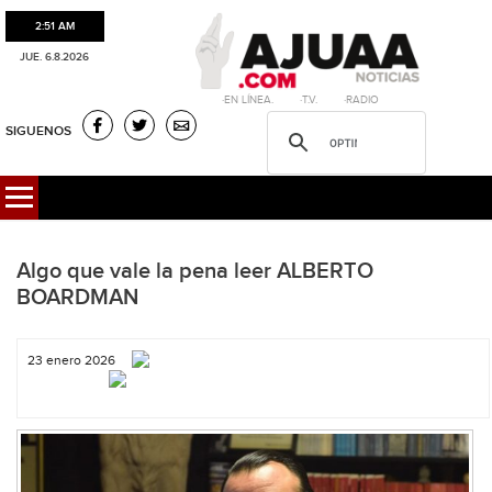
2:51 AM
JUE. 6.8.2026
·EN LÍNEA. ·T.V. ·RADIO
SIGUENOS
Algo que vale la pena leer ALBERTO
BOARDMAN
23 enero 2026