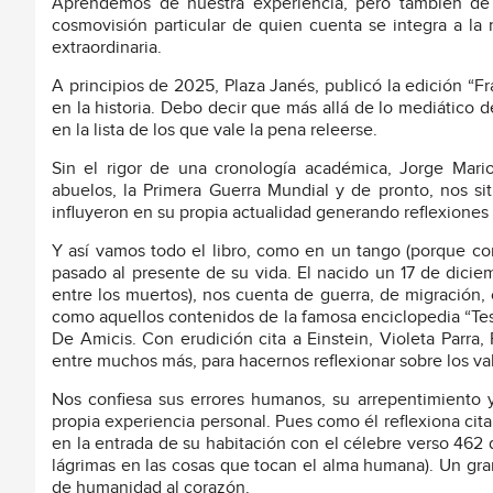
Aprendemos de nuestra experiencia, pero también de 
cosmovisión particular de quien cuenta se integra a la
extraordinaria.
A principios de 2025, Plaza Janés, publicó la edición “F
en la historia. Debo decir que más allá de lo mediático 
en la lista de los que vale la pena releerse.
Sin el rigor de una cronología académica, Jorge Mario
abuelos, la Primera Guerra Mundial y de pronto, nos si
influyeron en su propia actualidad generando reflexiones
Y así vamos todo el libro, como en un tango (porque com
pasado al presente de su vida. El nacido un 17 de dicie
entre los muertos), nos cuenta de guerra, de migración, ca
como aquellos contenidos de la famosa enciclopedia “Teso
De Amicis. Con erudición cita a Einstein, Violeta Parra
entre muchos más, para hacernos reflexionar sobre los valo
Nos confiesa sus errores humanos, su arrepentimiento 
propia experiencia personal. Pues como él reflexiona cita
en la entrada de su habitación con el célebre verso 462 
lágrimas en las cosas que tocan el alma humana). Un gran
de humanidad al corazón.