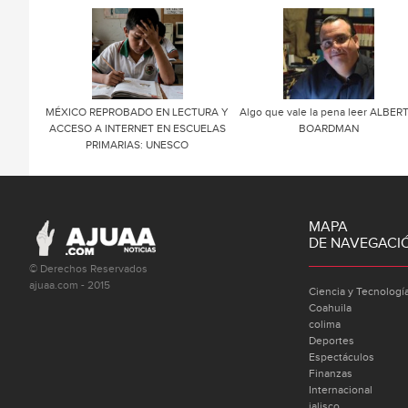
MÉXICO REPROBADO EN LECTURA Y
Algo que vale la pena leer ALBER
ACCESO A INTERNET EN ESCUELAS
BOARDMAN
PRIMARIAS: UNESCO
MAPA
DE NAVEGACI
© Derechos Reservados
ajuaa.com - 2015
Ciencia y Tecnologí
Coahuila
colima
Deportes
Espectáculos
Finanzas
Internacional
jalisco