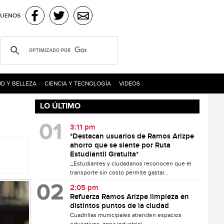
GUENOS
D Y BELLEZA
CIENCIA Y TECNOLOGÍA
VIDEOS
LO ÚLTIMO
3:11 pm
*Destacan usuarios de Ramos Arizpe
ahorro que se siente por Ruta
Estudiantil Gratuita*
_Estudiantes y ciudadanos reconocen que el
transporte sin costo permite gastar...
2:05 pm
Refuerza Ramos Arizpe limpieza en
distintos puntos de la ciudad
Cuadrillas municipales atienden espacios