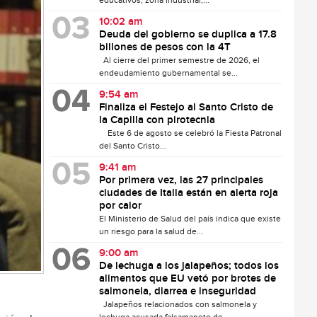
educativos, zona industrial,...
10:02 am
Deuda del gobierno se duplica a 17.8
billones de pesos con la 4T
Al cierre del primer semestre de 2026, el
endeudamiento gubernamental se...
9:54 am
Finaliza el Festejo al Santo Cristo de
la Capilla con pirotecnia
Este 6 de agosto se celebró la Fiesta Patronal
del Santo Cristo...
9:41 am
Por primera vez, las 27 principales
ciudades de Italia están en alerta roja
por calor
El Ministerio de Salud del país indica que existe
un riesgo para la salud de...
9:00 am
De lechuga a los jalapeños; todos los
alimentos que EU vetó por brotes de
salmonela, diarrea e inseguridad
Jalapeños relacionados con salmonela y