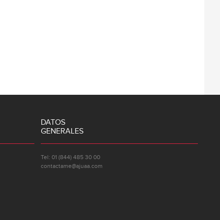
DATOS
GENERALES
Tel: 01 (844) 485 30 00
contactame@ajuaa.com