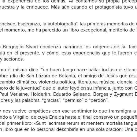
la experiencia de los demás. Al contarnos su propia percepc
 nuestra y la enriquece. Más aún cuando el protagonista tuvo 
rancisco, Esperanza, la autobiografía”, las primeras memorias de
del momento, me ha parecido un libro excepcional, meritorio de i
 Bergoglio Sivori comienza narrando los orígenes de su fami
túa en el presente, y cómo, esas experiencias que le fueron 
 y acciones.
o él mismo dice: “un buen tango hace bailar incluso el silenci
mbre (día de San Lázaro de Betania, el amigo de Jesús que res
mbio climático, violencia política, literatura, música, ciencia, 
ro de la juventud” que el autor leyó en su infancia, junto con 
, Paul Verlaine, Hölderlin, Eduardo Galeano, Borges y Zygmunt
res y las palabras, “gracias”, “permiso” o “perdón”.
y nos vuelve empáticos con ese sentimiento que transmigra a
ndo a Virgilio, de cuya Eneida hasta el final conservó un pequeñ
del primer libro: «Sunt lacrimae rerum et mentem mortalia tangu
 libro que en lo personal describiría en una sola oración: Una 