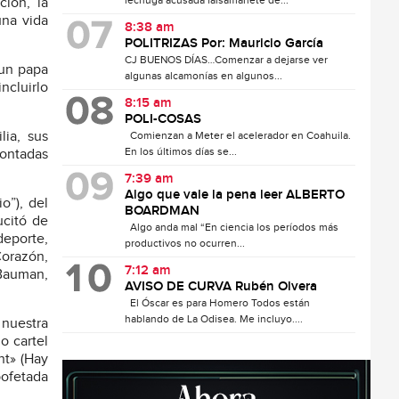
lechuga acusada falsamanete de...
ión, la
una vida
8:38 am
POLITRIZAS Por: Mauricio García
CJ BUENOS DÍAS…Comenzar a dejarse ver
 un papa
algunas alcamonías en algunos...
ncluirlo
8:15 am
POLI-COSAS
lia, sus
Comienzan a Meter el acelerador en Coahuila.
En los últimos días se...
contadas
7:39 am
Algo que vale la pena leer ALBERTO
o”), del
BOARDMAN
ucitó de
Algo anda mal “En ciencia los períodos más
deporte,
productivos no ocurren...
Corazón,
7:12 am
 Bauman,
AVISO DE CURVA Rubén Olvera
El Óscar es para Homero Todos están
hablando de La Odisea. Me incluyo....
 nuestra
o cartel
nt» (Hay
bofetada