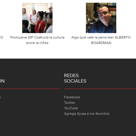
TO
Promueve DIF Coahuila la cultura
Algo que vale la pena leer ALBERTO
entre la niñez
BOARDMAN
REDES
ÓN
SOCIALES
a
Facebook
Twitter
YouTube
Agrega Ajuaa a tus favoritos