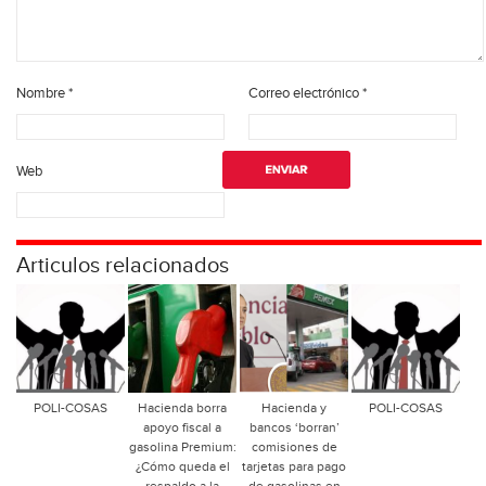
Nombre
*
Correo electrónico
*
Web
Articulos relacionados
POLI-COSAS
Hacienda borra
Hacienda y
POLI-COSAS
apoyo fiscal a
bancos ‘borran’
gasolina Premium:
comisiones de
¿Cómo queda el
tarjetas para pago