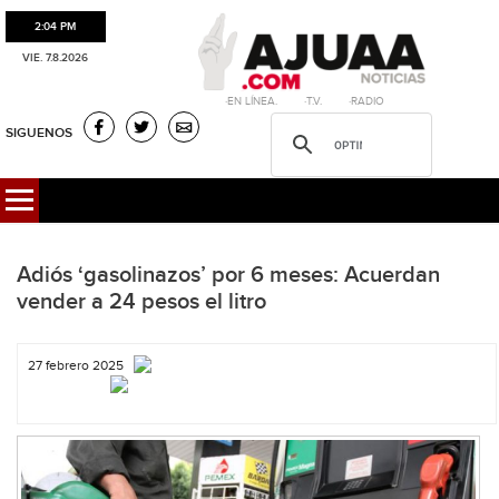
2:04 PM
VIE. 7.8.2026
·EN LÍNEA. ·T.V. ·RADIO
SIGUENOS
Adiós ‘gasolinazos’ por 6 meses: Acuerdan
vender a 24 pesos el litro
27 febrero 2025