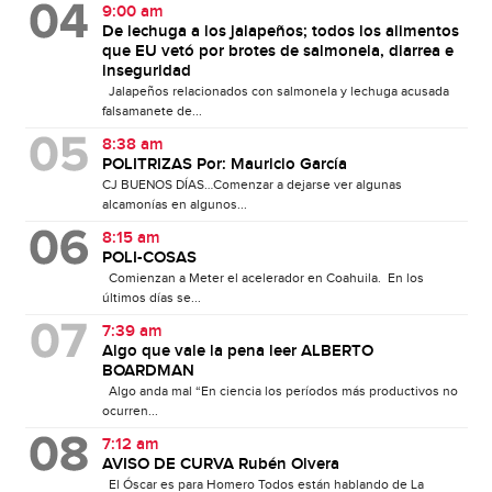
9:00 am
De lechuga a los jalapeños; todos los alimentos
que EU vetó por brotes de salmonela, diarrea e
inseguridad
Jalapeños relacionados con salmonela y lechuga acusada
falsamanete de...
8:38 am
POLITRIZAS Por: Mauricio García
CJ BUENOS DÍAS…Comenzar a dejarse ver algunas
alcamonías en algunos...
8:15 am
POLI-COSAS
Comienzan a Meter el acelerador en Coahuila. En los
últimos días se...
7:39 am
Algo que vale la pena leer ALBERTO
BOARDMAN
Algo anda mal “En ciencia los períodos más productivos no
ocurren...
7:12 am
AVISO DE CURVA Rubén Olvera
El Óscar es para Homero Todos están hablando de La