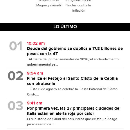
respaldo a la
de gasolinas en
Magna y diésel?
‘lucha’ contra la
inflación
LO ÚLTIMO
10:02 am
Deuda del gobierno se duplica a 17.8 billones de
pesos con la 4T
Al cierre del primer semestre de 2026, el endeudamiento
gubernamental se...
9:54 am
Finaliza el Festejo al Santo Cristo de la Capilla
con pirotecnia
Este 6 de agosto se celebró la Fiesta Patronal del Santo
Cristo...
9:41 am
Por primera vez, las 27 principales ciudades de
Italia están en alerta roja por calor
El Ministerio de Salud del país indica que existe un riesgo
para la salud de...