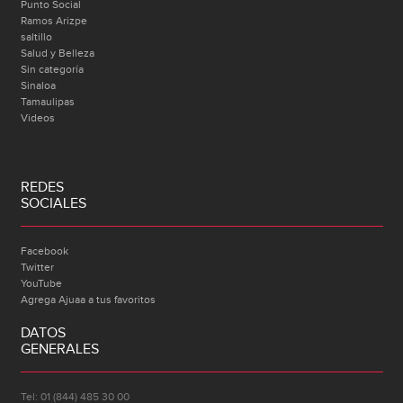
Punto Social
Ramos Arizpe
saltillo
Salud y Belleza
Sin categoría
Sinaloa
Tamaulipas
Videos
REDES
SOCIALES
Facebook
Twitter
YouTube
Agrega Ajuaa a tus favoritos
DATOS
GENERALES
Tel: 01 (844) 485 30 00