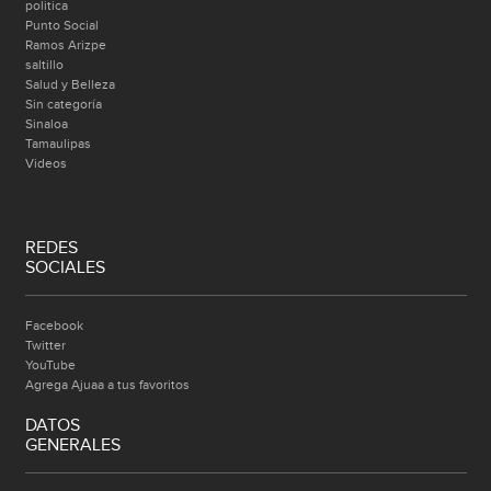
politica
Punto Social
Ramos Arizpe
saltillo
Salud y Belleza
Sin categoría
Sinaloa
Tamaulipas
Videos
REDES
SOCIALES
Facebook
Twitter
YouTube
Agrega Ajuaa a tus favoritos
DATOS
GENERALES