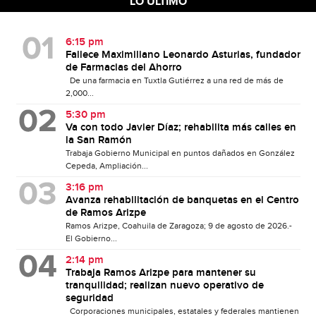
LO ÚLTIMO
6:15 pm
Fallece Maximiliano Leonardo Asturias, fundador
de Farmacias del Ahorro
De una farmacia en Tuxtla Gutiérrez a una red de más de
2,000...
5:30 pm
Va con todo Javier Díaz; rehabilita más calles en
la San Ramón
Trabaja Gobierno Municipal en puntos dañados en González
Cepeda, Ampliación...
3:16 pm
Avanza rehabilitación de banquetas en el Centro
de Ramos Arizpe
Ramos Arizpe, Coahuila de Zaragoza; 9 de agosto de 2026.-
El Gobierno...
2:14 pm
Trabaja Ramos Arizpe para mantener su
tranquilidad; realizan nuevo operativo de
seguridad
Corporaciones municipales, estatales y federales mantienen