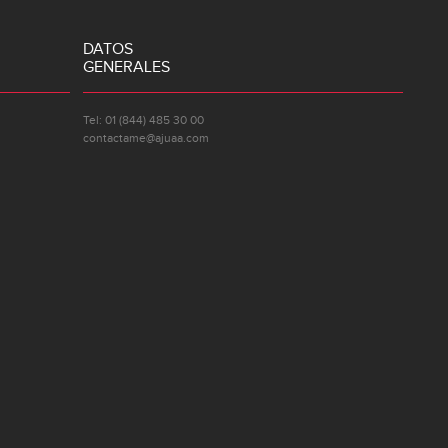
DATOS
GENERALES
Tel: 01 (844) 485 30 00
contactame@ajuaa.com