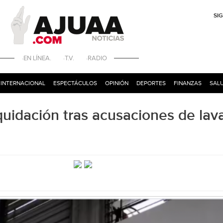
SI
·EN LÍNEA. ·T.V. ·RADIO
INTERNACIONAL
ESPECTÁCULOS
OPINIÓN
DEPORTES
FINANZAS
SALU
quidación tras acusaciones de lav