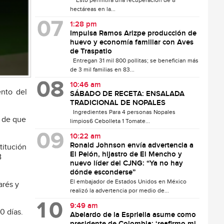
Esto permitirá una recuperación de 8
hectáreas en la...
1:28 pm
Impulsa Ramos Arizpe producción de
huevo y economía familiar con Aves
de Traspatio
Entregan 31 mil 800 pollitas; se benefician más
de 3 mil familias en 83...
10:46 am
ento del
SÁBADO DE RECETA: ENSALADA
TRADICIONAL DE NOPALES
Ingredientes Para 4 personas Nopales
o de que
limpios6 Cebolleta 1 Tomate...
10:22 am
Ronald Johnson envía advertencia a
titución
El Pelón, hijastro de El Mencho y
B
nuevo líder del CJNG: “Ya no hay
dónde esconderse”
El embajador de Estados Unidos en México
arés y
realizó la advertencia por medio de...
9:49 am
0 días.
Abelardo de la Espriella asume como