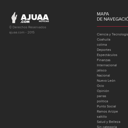
MAPA
DE NAVEGACI
© Derechos Reservados
ajuaa.com - 2015
Ciencia y Tecnologí
Coahuila
colima
Deportes
Espectáculos
Finanzas
Internacional
jalisco
Nacional
Nuevo León
Ocio
Opinión
parras
politica
Punto Social
Ramos Arizpe
saltillo
Salud y Belleza
Sin categoría