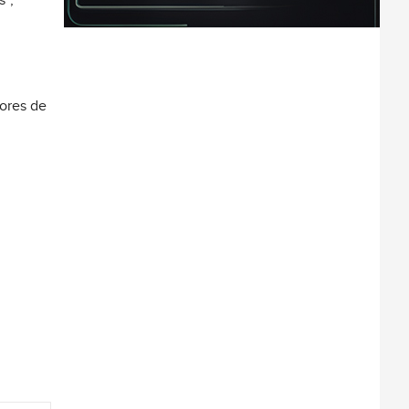
s”,
tores de