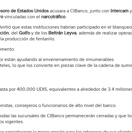
soro de Estados Unidos
acusara a CIBanco, junto con
Intercam
ro
vinculadas con el
narcotráfico
.
irtió que estas instituciones habrían participado en el blanque
ción
, del
Golfo
y de los
Beltrán Leyva
, además de realizar opera
 la producción de fentanilo.
momento:
ctor están ayudando al envenenamiento de innumerables
teles, lo que los convierte en piezas clave de la cadena de sumi
hasta por 400,000 UDIS, equivalentes a alrededor de 3.4 millone
nistas, consejeros o funcionarios de alto nivel del banco.
 todas las sucursales de CIBanco permanecerán cerradas y que lo
os vigentes.