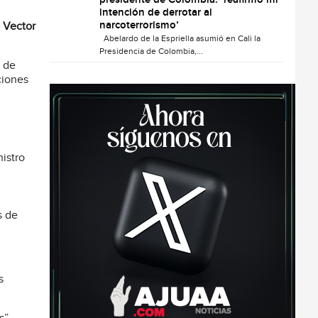
presidente de Colombia: ‘reafirmo mi
intención de derrotar al
narcoterrorismo’
y
Vector
Abelardo de la Espriella asumió en Cali la
Presidencia de Colombia,...
o de
ciones
nistro
s de
s