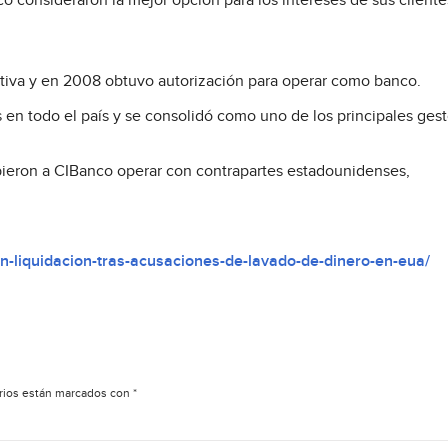
o consideraron la mejor opción para los intereses de sus cliente
iva y en 2008 obtuvo autorización para operar como banco.
en todo el país y se consolidó como uno de los principales ges
bieron a CIBanco operar con contrapartes estadounidenses,
an-liquidacion-tras-acusaciones-de-lavado-de-dinero-en-eua/
rios están marcados con
*