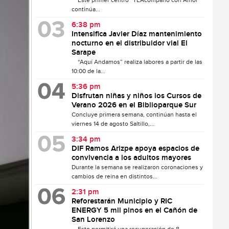
Este primer centro “TEAcompaño con Amor”
continúa...
6:38 pm
Intensifica Javier Díaz mantenimiento
nocturno en el distribuidor vial El
Sarape
“Aquí Andamos” realiza labores a partir de las
10:00 de la...
5:36 pm
Disfrutan niñas y niños los Cursos de
Verano 2026 en el Biblioparque Sur
Concluye primera semana, continúan hasta el
viernes 14 de agosto Saltillo,...
3:34 pm
DIF Ramos Arizpe apoya espacios de
convivencia a los adultos mayores
Durante la semana se realizaron coronaciones y
cambios de reina en distintos...
2:31 pm
Reforestarán Municipio y RIC
ENERGY 5 mil pinos en el Cañón de
San Lorenzo