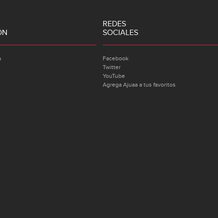
REDES
ÓN
SOCIALES
a
Facebook
Twitter
YouTube
Agrega Ajuaa a tus favoritos