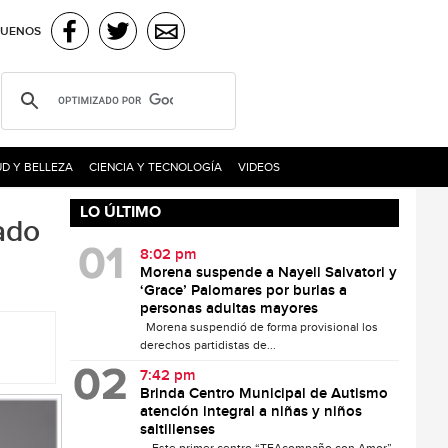
GUENOS
D Y BELLEZA
CIENCIA Y TECNOLOGÍA
VIDEOS
LO ÚLTIMO
ado
8:02 pm
Morena suspende a Nayeli Salvatori y
‘Grace’ Palomares por burlas a
personas adultas mayores
Morena suspendió de forma provisional los
derechos partidistas de...
7:42 pm
Brinda Centro Municipal de Autismo
atención integral a niñas y niños
saltillenses