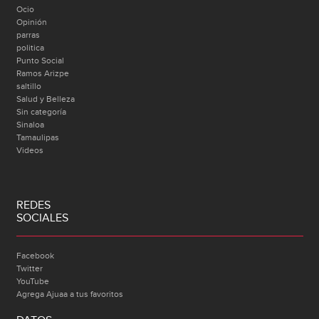
Ocio
Opinión
parras
politica
Punto Social
Ramos Arizpe
saltillo
Salud y Belleza
Sin categoría
Sinaloa
Tamaulipas
Videos
REDES
SOCIALES
Facebook
Twitter
YouTube
Agrega Ajuaa a tus favoritos