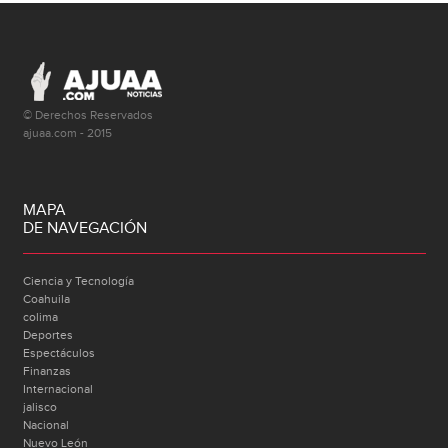
© Derechos Reservados
ajuaa.com - 2015
MAPA
DE NAVEGACIÓN
Ciencia y Tecnología
Coahuila
colima
Deportes
Espectáculos
Finanzas
Internacional
jalisco
Nacional
Nuevo León