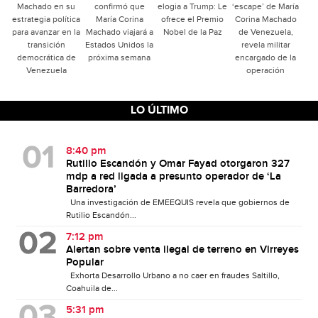
Machado en su
confirmó que
elogia a Trump: Le
‘escape’ de María
estrategia política
María Corina
ofrece el Premio
Corina Machado
para avanzar en la
Machado viajará a
Nobel de la Paz
de Venezuela,
transición
Estados Unidos la
revela militar
democrática de
próxima semana
encargado de la
Venezuela
operación
LO ÚLTIMO
8:40 pm
Rutilio Escandón y Omar Fayad otorgaron 327
mdp a red ligada a presunto operador de ‘La
Barredora’
Una investigación de EMEEQUIS revela que gobiernos de
Rutilio Escandón...
7:12 pm
Alertan sobre venta ilegal de terreno en Virreyes
Popular
Exhorta Desarrollo Urbano a no caer en fraudes Saltillo,
Coahuila de...
5:31 pm