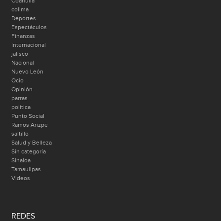
Coahuila
colima
Deportes
Espectáculos
Finanzas
Internacional
jalisco
Nacional
Nuevo León
Ocio
Opinión
parras
politica
Punto Social
Ramos Arizpe
saltillo
Salud y Belleza
Sin categoría
Sinaloa
Tamaulipas
Videos
REDES