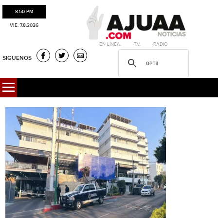
8:50 PM
VIE. 7.8.2026
·EN LÍNEA. ·T.V. ·RADIO
SIGUENOS