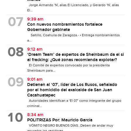
Jorge Armando ‘N’, alias El Licenciado, y Gerardo ‘N’, alias
El...
9:39 am
Con nuevos nombramientos fortalece
Gobernador gabinete
Saltillo, Coahuila de Zaragoza.- • Entrega nombramientos
a...
9:12 am
‘Dream Team’ de expertos de Sheinbaum da el sí
al fracking: ¿Qué zonas recomienda explotar?
El Comité de expertos convocado por la presidenta
Sheinbaum para...
9:01 am
Detienen al ‘07′, líder de Los Rusos, señalado
por el homicidio del exalcalde de San Juan
Cacahuatepec
Autoridades identifican a ‘El 07’ como integrante del grupo
criminal...
8:34 am
POLITRIZAS Por: Mauricio García
VÓMITO NEGRO BUENOS DÍAS…Deben de andar muy
apurados los regidores...