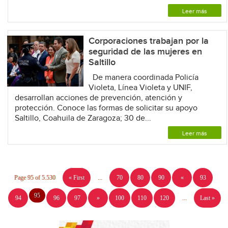
Leer más
Corporaciones trabajan por la
seguridad de las mujeres en
Saltillo
De manera coordinada Policía
Violeta, Línea Violeta y UNIF,
desarrollan acciones de prevención, atención y
protección. Conoce las formas de solicitar su apoyo
Saltillo, Coahuila de Zaragoza; 30 de...
Leer más
Page 95 of 5.530
« First
...
70
80
90
«
93
95
94
96
97
»
100
110
120
...
Last »