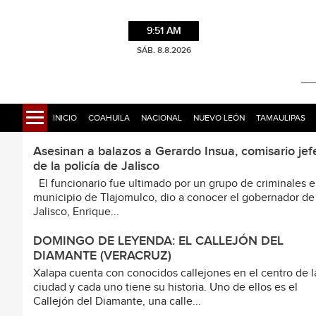
9:51 AM
SÁB. 8.8.2026
INICIO
COAHUILA
NACIONAL
NUEVO LEÓN
TAMAULIPAS
Asesinan a balazos a Gerardo Insua, comisario jef
de la policía de Jalisco
El funcionario fue ultimado por un grupo de criminales e
municipio de Tlajomulco, dio a conocer el gobernador de
Jalisco, Enrique...
DOMINGO DE LEYENDA: EL CALLEJÓN DEL
DIAMANTE (VERACRUZ)
Xalapa cuenta con conocidos callejones en el centro de l
ciudad y cada uno tiene su historia. Uno de ellos es el
Callejón del Diamante, una calle...