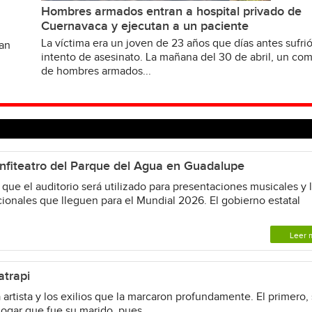
Hombres armados entran a hospital privado de
Cuernavaca y ejecutan a un paciente
La víctima era un joven de 23 años que días antes sufri
van
intento de asesinato. La mañana del 30 de abril, un c
de hombres armados...
nfiteatro del Parque del Agua en Guadalupe
ue el auditorio será utilizado para presentaciones musicales y 
ionales que lleguen para el Mundial 2026. El gobierno estatal
Leer 
atrapi
rtista y los exilios que la marcaron profundamente. El primero, s
hogar que fue su marido, pues...