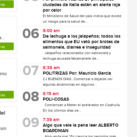
ciudades de Italia están en alerta roja
más
por calor
El Ministerio de Salud del país indica que existe
un riesgo para la salud de...
9:00 am
De lechuga a los jalapeños; todos los
...
alimentos que EU vetó por brotes de
más
salmonela, diarrea e inseguridad
Jalapeños relacionados con salmonela y
lechuga acusada falsamanete de...
8:38 am
POLITRIZAS Por: Mauricio García
ismo
CJ BUENOS DÍAS…Comenzar a dejarse ver
algunas alcamonías en algunos...
8:15 am
más
POLI-COSAS
Comienzan a Meter el acelerador en Coahuila.
En los últimos días se...
del
7:39 am
Algo que vale la pena leer ALBERTO
sin
BOARDMAN
Algo anda mal “En ciencia los períodos más