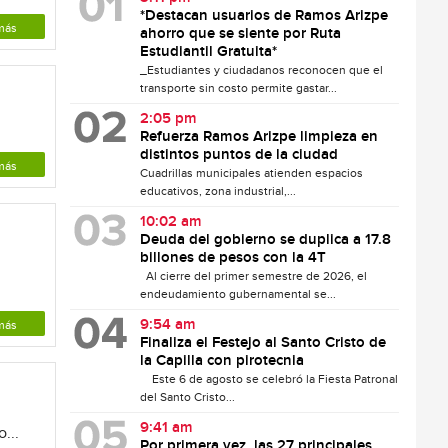
*Destacan usuarios de Ramos Arizpe
más
ahorro que se siente por Ruta
Estudiantil Gratuita*
_Estudiantes y ciudadanos reconocen que el
transporte sin costo permite gastar...
2:05 pm
Refuerza Ramos Arizpe limpieza en
distintos puntos de la ciudad
más
Cuadrillas municipales atienden espacios
educativos, zona industrial,...
10:02 am
Deuda del gobierno se duplica a 17.8
billones de pesos con la 4T
Al cierre del primer semestre de 2026, el
endeudamiento gubernamental se...
9:54 am
más
Finaliza el Festejo al Santo Cristo de
la Capilla con pirotecnia
Este 6 de agosto se celebró la Fiesta Patronal
del Santo Cristo...
9:41 am
...
Por primera vez, las 27 principales