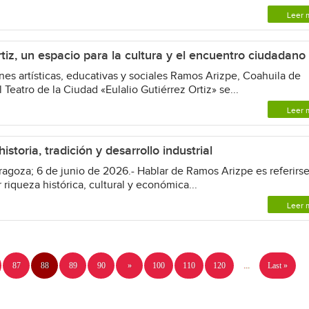
Leer 
rtiz, un espacio para la cultura y el encuentro ciudadano
s artísticas, educativas y sociales Ramos Arizpe, Coahuila de
 Teatro de la Ciudad «Eulalio Gutiérrez Ortiz» se...
Leer 
storia, tradición y desarrollo industrial
oza; 6 de junio de 2026.- Hablar de Ramos Arizpe es referirse
riqueza histórica, cultural y económica...
Leer 
87
88
89
90
»
100
110
120
...
Last »