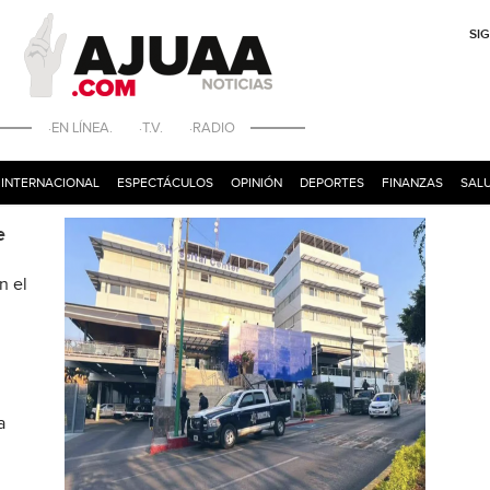
SI
·EN LÍNEA. ·T.V. ·RADIO
INTERNACIONAL
ESPECTÁCULOS
OPINIÓN
DEPORTES
FINANZAS
SALU
e
n el
a