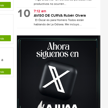
productivos no ocurren...
más
7:12 am
AVISO DE CURVA Rubén Olvera
El Óscar es para Homero Todos están
hablando de La Odisea. Me incluyo....
más
 a
más