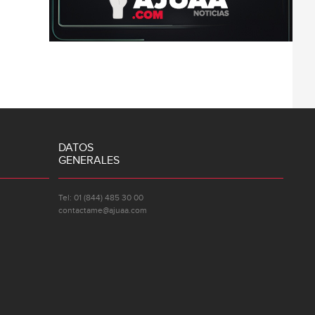
DATOS
GENERALES
Tel: 01 (844) 485 30 00
contactame@ajuaa.com