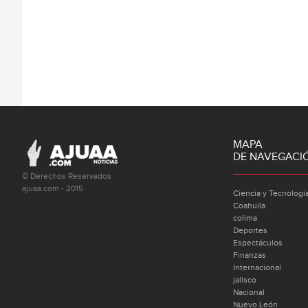
MAPA
DE NAVEGACI
© Derechos Reservados
ajuaa.com - 2015
Ciencia y Tecnologí
Coahuila
colima
Deportes
Espectáculos
Finanzas
Internacional
jalisco
Nacional
Nuevo León