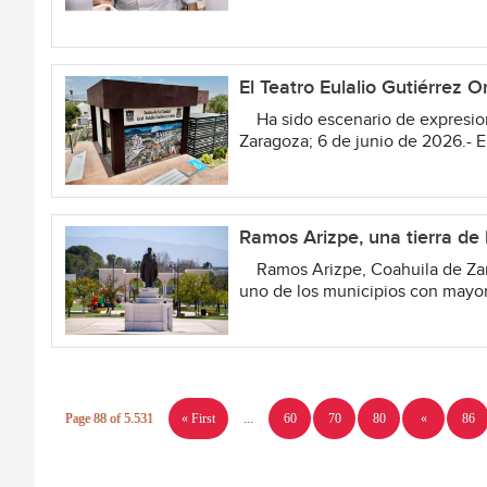
El Teatro Eulalio Gutiérrez O
Ha sido escenario de expresione
Zaragoza; 6 de junio de 2026.- El
Ramos Arizpe, una tierra de hi
Ramos Arizpe, Coahuila de Zarag
uno de los municipios con mayor 
Page 88 of 5.531
« First
...
60
70
80
«
86