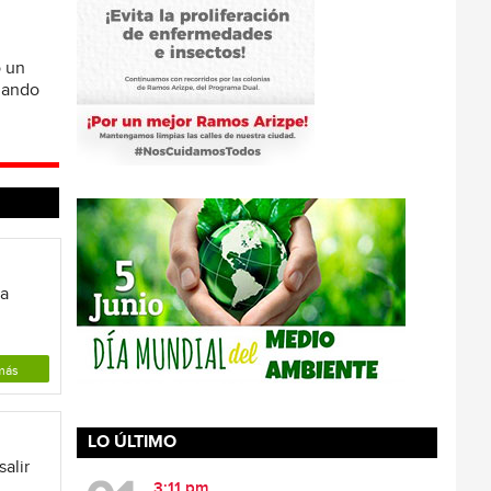
ó un
omando
la
más
LO ÚLTIMO
alir
3:11 pm