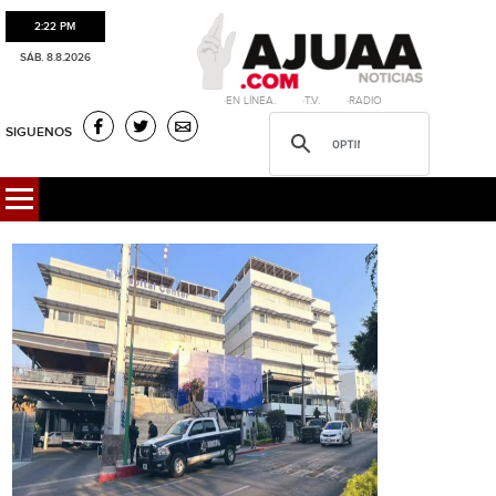
2:22 PM
SÁB. 8.8.2026
·EN LÍNEA. ·T.V. ·RADIO
SIGUENOS