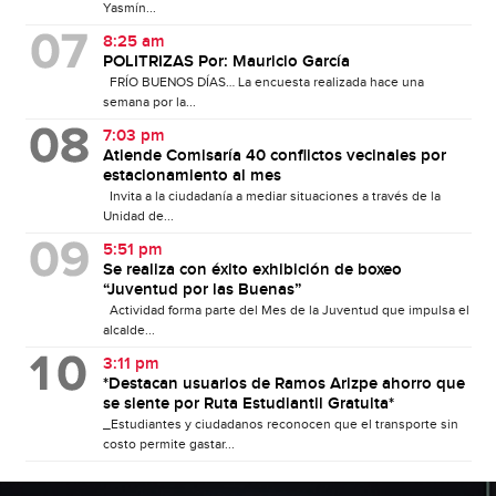
Yasmín...
8:25 am
POLITRIZAS Por: Mauricio García
FRÍO BUENOS DÍAS… La encuesta realizada hace una
semana por la...
7:03 pm
Atiende Comisaría 40 conflictos vecinales por
estacionamiento al mes
Invita a la ciudadanía a mediar situaciones a través de la
Unidad de...
5:51 pm
Se realiza con éxito exhibición de boxeo
“Juventud por las Buenas”
Actividad forma parte del Mes de la Juventud que impulsa el
alcalde...
3:11 pm
*Destacan usuarios de Ramos Arizpe ahorro que
se siente por Ruta Estudiantil Gratuita*
_Estudiantes y ciudadanos reconocen que el transporte sin
costo permite gastar...