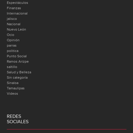
Espectáculos
Finanzas
Internacional
jalisco
Nacional
Nuevo León
Ocio
Opinión
parras
politica
Punto Social
Ramos Arizpe
saltillo
Salud y Belleza
Sin categoría
Sinaloa
Tamaulipas
Videos
REDES
SOCIALES