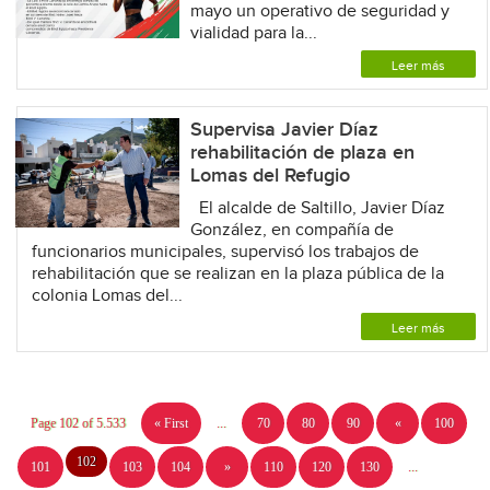
mayo un operativo de seguridad y
vialidad para la...
Leer más
Supervisa Javier Díaz
rehabilitación de plaza en
Lomas del Refugio
El alcalde de Saltillo, Javier Díaz
González, en compañía de
funcionarios municipales, supervisó los trabajos de
rehabilitación que se realizan en la plaza pública de la
colonia Lomas del...
Leer más
Page 102 of 5.533
« First
...
70
80
90
«
100
102
101
103
104
»
110
120
130
...