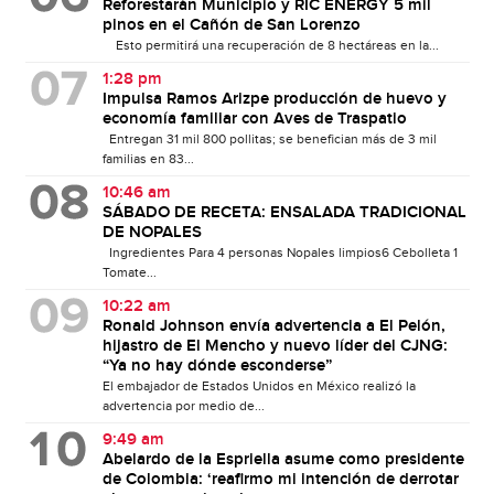
Reforestarán Municipio y RIC ENERGY 5 mil
pinos en el Cañón de San Lorenzo
Esto permitirá una recuperación de 8 hectáreas en la...
1:28 pm
Impulsa Ramos Arizpe producción de huevo y
economía familiar con Aves de Traspatio
Entregan 31 mil 800 pollitas; se benefician más de 3 mil
familias en 83...
10:46 am
SÁBADO DE RECETA: ENSALADA TRADICIONAL
DE NOPALES
Ingredientes Para 4 personas Nopales limpios6 Cebolleta 1
Tomate...
10:22 am
Ronald Johnson envía advertencia a El Pelón,
hijastro de El Mencho y nuevo líder del CJNG:
“Ya no hay dónde esconderse”
El embajador de Estados Unidos en México realizó la
advertencia por medio de...
9:49 am
Abelardo de la Espriella asume como presidente
de Colombia: ‘reafirmo mi intención de derrotar