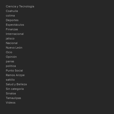
Ciencia y Tecnología
Coahuila
colima
Deportes
Espectáculos
Finanzas
Internacional
jalisco
Nacional
Nuevo León
Ocio
Opinión
parras
politica
Punto Social
Ramos Arizpe
saltillo
Salud y Belleza
Sin categoría
Sinaloa
Tamaulipas
Videos