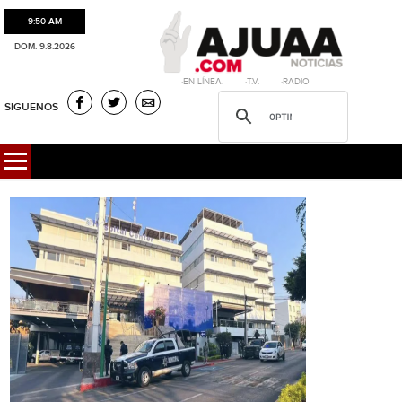
9:50 AM
DOM. 9.8.2026
·EN LÍNEA. ·T.V. ·RADIO
SIGUENOS