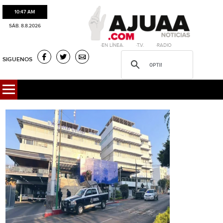
10:47 AM
SÁB. 8.8.2026
·EN LÍNEA. ·T.V. ·RADIO
SIGUENOS