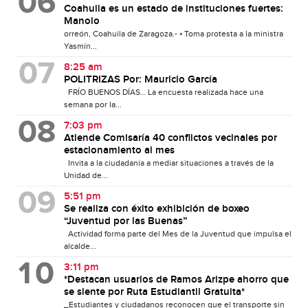
Coahuila es un estado de instituciones fuertes:
Manolo
orreón, Coahuila de Zaragoza.- • Toma protesta a la ministra
Yasmín...
8:25 am
POLITRIZAS Por: Mauricio García
FRÍO BUENOS DÍAS… La encuesta realizada hace una
semana por la...
7:03 pm
Atiende Comisaría 40 conflictos vecinales por
estacionamiento al mes
Invita a la ciudadanía a mediar situaciones a través de la
Unidad de...
5:51 pm
Se realiza con éxito exhibición de boxeo
“Juventud por las Buenas”
Actividad forma parte del Mes de la Juventud que impulsa el
alcalde...
3:11 pm
*Destacan usuarios de Ramos Arizpe ahorro que
se siente por Ruta Estudiantil Gratuita*
_Estudiantes y ciudadanos reconocen que el transporte sin