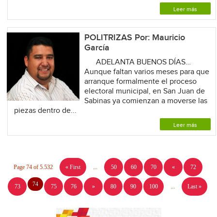
Leer más
POLITRIZAS Por: Mauricio
García
ADELANTA BUENOS DÍAS…
Aunque faltan varios meses para que
arranque formalmente el proceso
electoral municipal, en San Juan de
Sabinas ya comienzan a moverse las
piezas dentro de...
Leer más
Page 74 of 5.532
« First
...
50
60
70
«
72
74
73
75
76
»
80
90
100
...
Last »