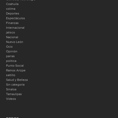
Coahuila
colima
Deportes
Espectáculos
Finanzas
Internacional
jalisco
Nacional
Nuevo León
Ocio
Opinión
parras
politica
Punto Social
Ramos Arizpe
saltillo
Salud y Belleza
Sin categoría
Sinaloa
Tamaulipas
Videos