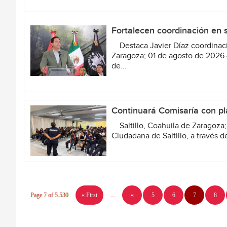
Fortalecen coordinación en 
Destaca Javier Díaz coordinació
Zaragoza; 01 de agosto de 2026.
de...
Continuará Comisaría con pl
Saltillo, Coahuila de Zaragoza;
Ciudadana de Saltillo, a través d
Page 7 of 5.530
« First
...
«
5
6
7
8