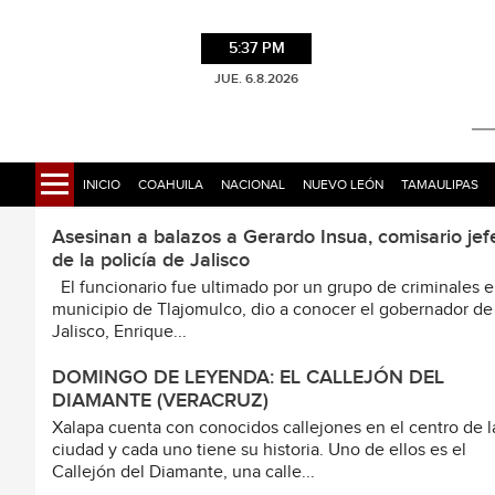
5:37 PM
JUE. 6.8.2026
INICIO
COAHUILA
NACIONAL
NUEVO LEÓN
TAMAULIPAS
Asesinan a balazos a Gerardo Insua, comisario jef
de la policía de Jalisco
El funcionario fue ultimado por un grupo de criminales e
municipio de Tlajomulco, dio a conocer el gobernador de
Jalisco, Enrique...
DOMINGO DE LEYENDA: EL CALLEJÓN DEL
DIAMANTE (VERACRUZ)
Xalapa cuenta con conocidos callejones en el centro de l
ciudad y cada uno tiene su historia. Uno de ellos es el
Callejón del Diamante, una calle...