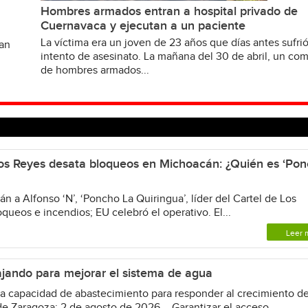
Hombres armados entran a hospital privado de
Cuernavaca y ejecutan a un paciente
La víctima era un joven de 23 años que días antes sufri
van
intento de asesinato. La mañana del 30 de abril, un c
de hombres armados...
 Los Reyes desata bloqueos en Michoacán: ¿Quién es ‘Po
 a Alfonso ‘N’, ‘Poncho La Quiringua’, líder del Cartel de Los
ueos e incendios; EU celebró el operativo. El...
Leer 
jando para mejorar el sistema de agua
 capacidad de abastecimiento para responder al crecimiento de
e Zaragoza; 2 de agosto de 2026.– Garantizar el acceso...