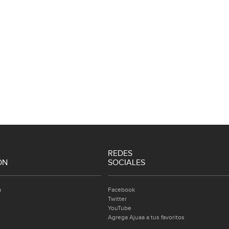
REDES
ÓN
SOCIALES
a
Facebook
Twitter
YouTube
Agrega Ajuaa a tus favoritos