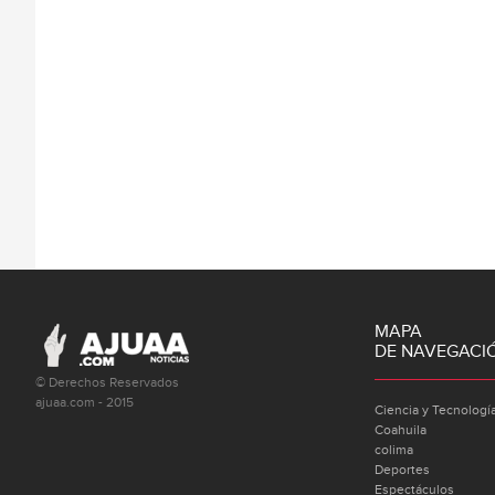
MAPA
DE NAVEGACI
© Derechos Reservados
ajuaa.com - 2015
Ciencia y Tecnologí
Coahuila
colima
Deportes
Espectáculos