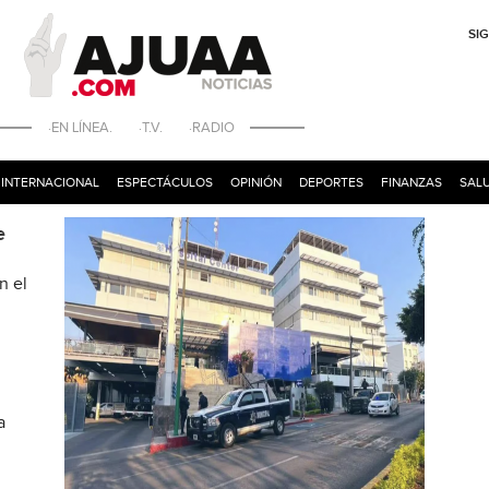
SI
·EN LÍNEA. ·T.V. ·RADIO
INTERNACIONAL
ESPECTÁCULOS
OPINIÓN
DEPORTES
FINANZAS
SALU
e
n el
a