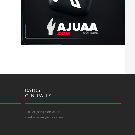
DATOS
GENERALES
Tel: 01 (844) 485 30 00
contactame@ajuaa.com