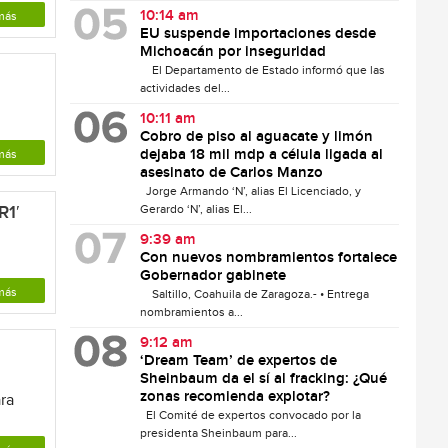
10:14 am
más
EU suspende importaciones desde
Michoacán por inseguridad
El Departamento de Estado informó que las
actividades del...
10:11 am
Cobro de piso al aguacate y limón
dejaba 18 mil mdp a célula ligada al
más
asesinato de Carlos Manzo
Jorge Armando ‘N’, alias El Licenciado, y
R1′
Gerardo ‘N’, alias El...
9:39 am
Con nuevos nombramientos fortalece
Gobernador gabinete
más
Saltillo, Coahuila de Zaragoza.- • Entrega
nombramientos a...
9:12 am
‘Dream Team’ de expertos de
Sheinbaum da el sí al fracking: ¿Qué
zonas recomienda explotar?
ra
El Comité de expertos convocado por la
presidenta Sheinbaum para...