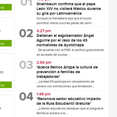
Sheinbaum confirma que el papa
más
León XIV no visitará México durante
su gira por Latinoamérica
Aunque la mandataria dijo que el sumo
pontífice «tiene muchas ganas de venir...
s
3:27 pm
Detienen al exgobernador Ángel
Aguirre por el caso de los 43
más
normalistas de Ayotzinapa
De acuerdo con la FGR, el político guerrerense
es acusado de ocultar...
2:54 pm
*Acerca Ramos Arizpe la cultura de
en
prevención a familias de
trabajadores*
_Unidad K9 participa en campamento de
más
verano con exhibiciones que fortalecen...
1:49 pm
*Reconoce sector educativo impacto
de la Ruta Estudiantil Gratuita*
n
_Líderes educativos destacan que el programa
facilita el acceso a la...