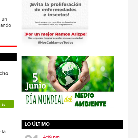
ó un
omando
ncho
más
LO ÚLTIMO
 la
4:19 pm