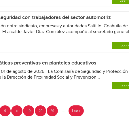
Leer 
seguridad con trabajadores del sector automotriz
n entre sindicato, empresas y autoridades Saltillo, Coahuila de
- El alcalde Javier Díaz González acompañó al secretario genera
Leer 
áticas preventivas en planteles educativos
 01 de agosto de 2026.- La Comisaría de Seguridad y Protección
e la Dirección de Proximidad Social y Prevención...
Leer 
9
»
10
20
30
...
Last »