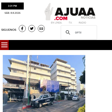
3:31 PM
SÁB. 8.8.2026
·EN LÍNEA. ·T.V. ·RADIO
SIGUENOS