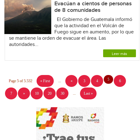
Evacúan a cientos de personas
de 8 comunidades
El Gobierno de Guatemala informó
que la actividad en el Volcán de
Fuego sigue en aumento, por lo que
se mantiene la orden de evacuar el área. Las
autoridades...
Leer más
5
Page 5 of 5.532
« First
...
«
3
4
6
7
»
10
20
30
...
Last »