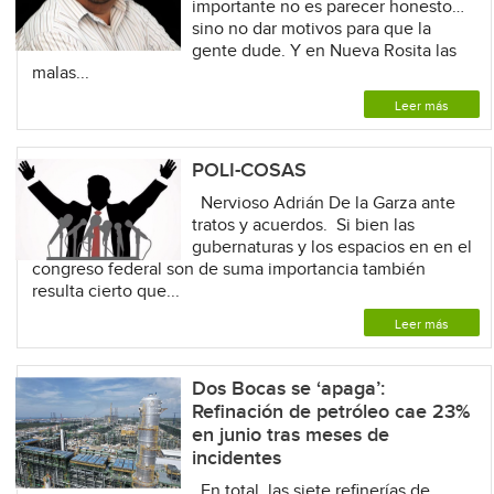
importante no es parecer honesto…
sino no dar motivos para que la
gente dude. Y en Nueva Rosita las
malas...
Leer más
POLI-COSAS
Nervioso Adrián De la Garza ante
tratos y acuerdos. Si bien las
gubernaturas y los espacios en en el
congreso federal son de suma importancia también
resulta cierto que...
Leer más
Dos Bocas se ‘apaga’:
Refinación de petróleo cae 23%
en junio tras meses de
incidentes
En total, las siete refinerías de