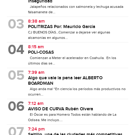
inseguridad
Jalapeños relacionados con salmonela y lechuga acusada
falsamanete de...
8:38 am
POLITRIZAS Por: Mauricio García
CJ BUENOS DÍAS…Comenzar a dejarse ver algunas
alcamonías en algunos...
8:15 am
POLI-COSAS
Comienzan a Meter el acelerador en Coahuila. En los
últimos días se...
7:39 am
Algo que vale la pena leer ALBERTO
BOARDMAN
Algo anda mal “En ciencia los períodos más productivos no
ocurren...
7:12 am
AVISO DE CURVA Rubén Olvera
El Óscar es para Homero Todos están hablando de La
Odisea. Me incluyo....
7:24 pm
Saltillo, una de las ciudades más competitivas