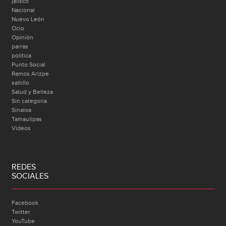
jalisco
Nacional
Nuevo León
Ocio
Opinión
parras
politica
Punto Social
Ramos Arizpe
saltillo
Salud y Belleza
Sin categoría
Sinaloa
Tamaulipas
Videos
REDES
SOCIALES
Facebook
Twitter
YouTube