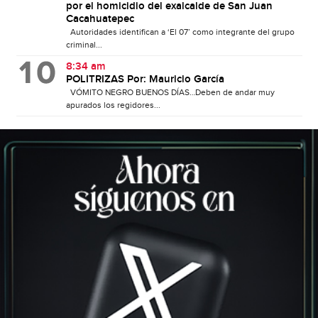
por el homicidio del exalcalde de San Juan
Cacahuatepec
Autoridades identifican a ‘El 07’ como integrante del grupo
criminal...
8:34 am
POLITRIZAS Por: Mauricio García
VÓMITO NEGRO BUENOS DÍAS…Deben de andar muy
apurados los regidores...