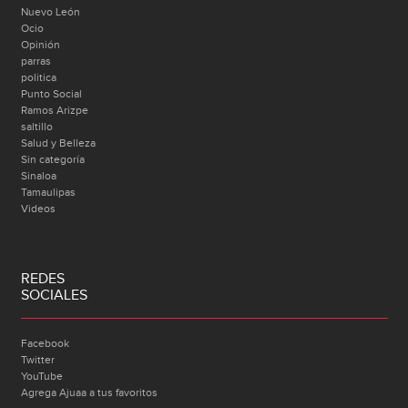
Nuevo León
Ocio
Opinión
parras
politica
Punto Social
Ramos Arizpe
saltillo
Salud y Belleza
Sin categoría
Sinaloa
Tamaulipas
Videos
REDES
SOCIALES
Facebook
Twitter
YouTube
Agrega Ajuaa a tus favoritos