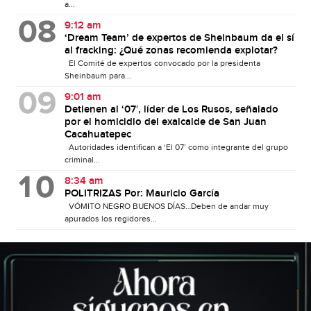
a...
9:12 am
‘Dream Team’ de expertos de Sheinbaum da el sí
al fracking: ¿Qué zonas recomienda explotar?
El Comité de expertos convocado por la presidenta
Sheinbaum para...
9:01 am
Detienen al ‘07′, líder de Los Rusos, señalado
por el homicidio del exalcalde de San Juan
Cacahuatepec
Autoridades identifican a ‘El 07’ como integrante del grupo
criminal...
8:34 am
POLITRIZAS Por: Mauricio García
VÓMITO NEGRO BUENOS DÍAS…Deben de andar muy
apurados los regidores...