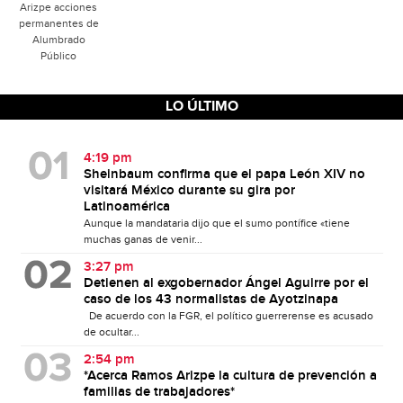
Arizpe acciones
permanentes de
Alumbrado
Público
LO ÚLTIMO
4:19 pm
Sheinbaum confirma que el papa León XIV no
visitará México durante su gira por
Latinoamérica
Aunque la mandataria dijo que el sumo pontífice «tiene
muchas ganas de venir...
3:27 pm
Detienen al exgobernador Ángel Aguirre por el
caso de los 43 normalistas de Ayotzinapa
De acuerdo con la FGR, el político guerrerense es acusado
de ocultar...
2:54 pm
*Acerca Ramos Arizpe la cultura de prevención a
familias de trabajadores*