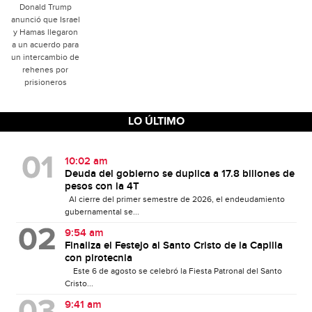
Donald Trump
anunció que Israel
y Hamas llegaron
a un acuerdo para
un intercambio de
rehenes por
prisioneros
LO ÚLTIMO
10:02 am
Deuda del gobierno se duplica a 17.8 billones de
pesos con la 4T
Al cierre del primer semestre de 2026, el endeudamiento
gubernamental se...
9:54 am
Finaliza el Festejo al Santo Cristo de la Capilla
con pirotecnia
Este 6 de agosto se celebró la Fiesta Patronal del Santo
Cristo...
9:41 am