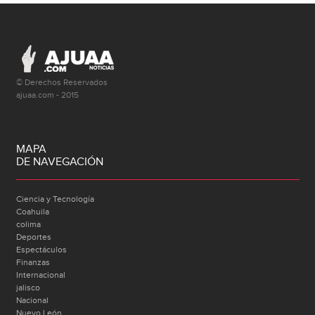
© Derechos Reservados
ajuaa.com - 2015
MAPA
DE NAVEGACIÓN
Ciencia y Tecnología
Coahuila
colima
Deportes
Espectáculos
Finanzas
Internacional
jalisco
Nacional
Nuevo León