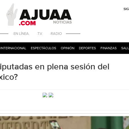
SI
·EN LÍNEA. ·T.V. ·RADIO
INTERNACIONAL
ESPECTÁCULOS
OPINIÓN
DEPORTES
FINANZAS
SALU
iputadas en plena sesión del
xico?