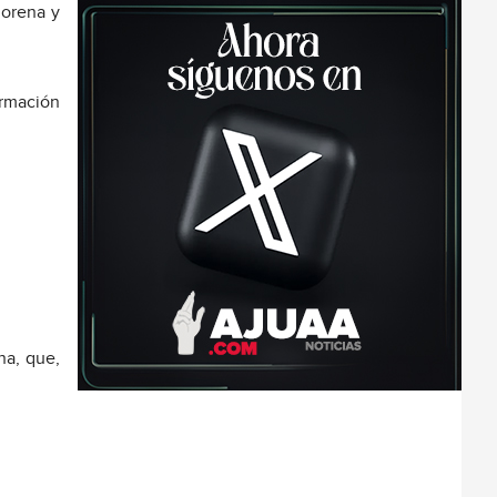
Morena y
ormación
na, que,