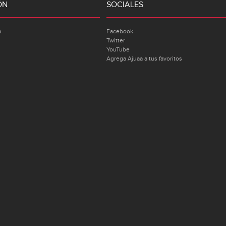
ÓN
SOCIALES
a
Facebook
Twitter
YouTube
Agrega Ajuaa a tus favoritos