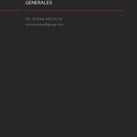
GENERALES
Tel: 01 (844) 485 30 00
contactame@ajuaa.com