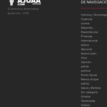
DE NAVEGACI
© Derechos Reservados
ajuaa.com - 2015
Ciencia y Tecnologí
Coahuila
colima
Deportes
Espectáculos
Finanzas
Internacional
jalisco
Nacional
Nuevo León
Ocio
Opinión
parras
politica
Punto Social
Ramos Arizpe
saltillo
Salud y Belleza
Sin categoría
Sinaloa
Tamaulipas
Videos