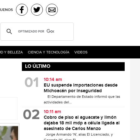
GUENOS
D Y BELLEZA
CIENCIA Y TECNOLOGÍA
VIDEOS
LO ÚLTIMO
10:14 am
EU suspende importaciones desde
Michoacán por inseguridad
El Departamento de Estado informó que las
actividades del...
10:11 am
Cobro de piso al aguacate y limón
dejaba 18 mil mdp a célula ligada al
asesinato de Carlos Manzo
Jorge Armando ‘N’, alias El Licenciado, y