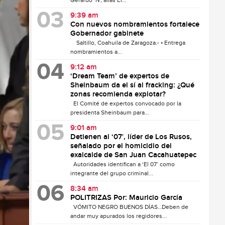
Gerardo ‘N’, alias El...
9:39 am
Con nuevos nombramientos fortalece
Gobernador gabinete
Saltillo, Coahuila de Zaragoza.- • Entrega
nombramientos a...
9:12 am
‘Dream Team’ de expertos de
Sheinbaum da el sí al fracking: ¿Qué
zonas recomienda explotar?
El Comité de expertos convocado por la
presidenta Sheinbaum para...
9:01 am
Detienen al ‘07′, líder de Los Rusos,
señalado por el homicidio del
exalcalde de San Juan Cacahuatepec
Autoridades identifican a ‘El 07’ como
integrante del grupo criminal...
8:34 am
POLITRIZAS Por: Mauricio García
VÓMITO NEGRO BUENOS DÍAS…Deben de
andar muy apurados los regidores...