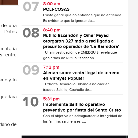
8:00 am
POLI-COSAS
Existe gente que no entiende que no entiende.
Es evidente que la ignorancia...
n de una
8:40 pm
de Datos
Rutilio Escandón y Omar Fayad
otorgaron 327 mdp a red ligada a
presunto operador de ‘La Barredora’
 materia
Una investigación de EMEEQUIS revela que
s entre
gobiernos de Rutilio Escandón...
7:12 pm
Alertan sobre venta ilegal de terreno
en Virreyes Popular
omo y lo
Exhorta Desarrollo Urbano a no caer en
fraudes Saltillo, Coahuila de...
 quedara
5:31 pm
Implementa Saltillo operativo
preventivo por fiesta del Santo Cristo
Con el objetivo de salvaguardar la integridad de
las familias saltillenses y...
adano de