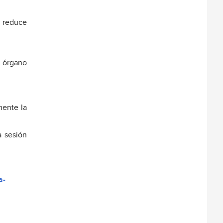
 reduce
o órgano
mente la
a sesión
a-