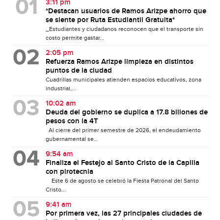
3:11 pm
*Destacan usuarios de Ramos Arizpe ahorro que
se siente por Ruta Estudiantil Gratuita*
_Estudiantes y ciudadanos reconocen que el transporte sin
costo permite gastar...
2:05 pm
Refuerza Ramos Arizpe limpieza en distintos
puntos de la ciudad
Cuadrillas municipales atienden espacios educativos, zona
industrial,...
10:02 am
Deuda del gobierno se duplica a 17.8 billones de
pesos con la 4T
Al cierre del primer semestre de 2026, el endeudamiento
gubernamental se...
9:54 am
Finaliza el Festejo al Santo Cristo de la Capilla
con pirotecnia
Este 6 de agosto se celebró la Fiesta Patronal del Santo
Cristo...
9:41 am
Por primera vez, las 27 principales ciudades de