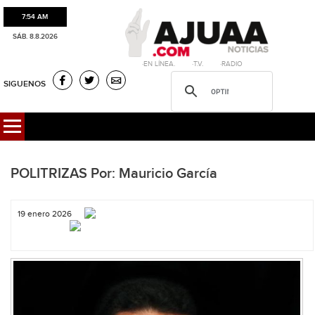
7:54 AM
SÁB. 8.8.2026
·EN LÍNEA. ·T.V. ·RADIO
SIGUENOS
POLITRIZAS Por: Mauricio García
19 enero 2026