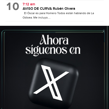
7:12 am
AVISO DE CURVA Rubén Olvera
El Óscar es para Homero Todos están hablando de La
Odisea. Me incluyo....