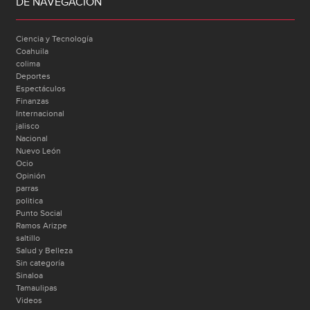
DE NAVEGACIÓN
Ciencia y Tecnología
Coahuila
colima
Deportes
Espectáculos
Finanzas
Internacional
jalisco
Nacional
Nuevo León
Ocio
Opinión
parras
politica
Punto Social
Ramos Arizpe
saltillo
Salud y Belleza
Sin categoría
Sinaloa
Tamaulipas
Videos