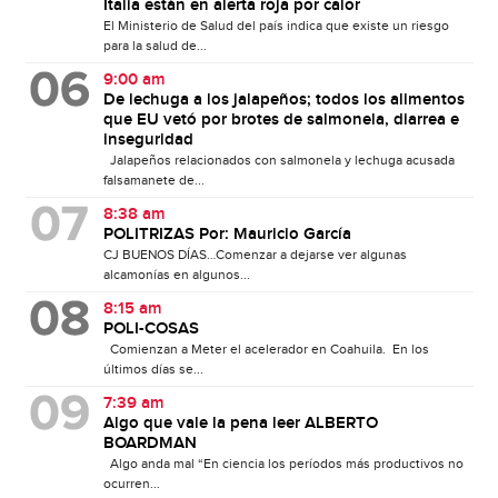
Italia están en alerta roja por calor
El Ministerio de Salud del país indica que existe un riesgo
para la salud de...
9:00 am
De lechuga a los jalapeños; todos los alimentos
que EU vetó por brotes de salmonela, diarrea e
inseguridad
Jalapeños relacionados con salmonela y lechuga acusada
falsamanete de...
8:38 am
POLITRIZAS Por: Mauricio García
CJ BUENOS DÍAS…Comenzar a dejarse ver algunas
alcamonías en algunos...
8:15 am
POLI-COSAS
Comienzan a Meter el acelerador en Coahuila. En los
últimos días se...
7:39 am
Algo que vale la pena leer ALBERTO
BOARDMAN
Algo anda mal “En ciencia los períodos más productivos no
ocurren...