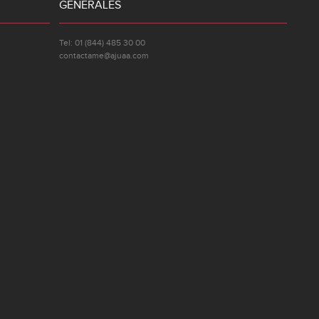
GENERALES
Tel: 01 (844) 485 30 00
contactame@ajuaa.com