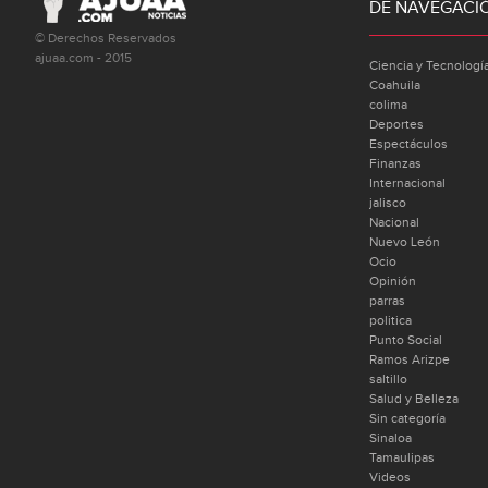
DE NAVEGACI
© Derechos Reservados
ajuaa.com - 2015
Ciencia y Tecnologí
Coahuila
colima
Deportes
Espectáculos
Finanzas
Internacional
jalisco
Nacional
Nuevo León
Ocio
Opinión
parras
politica
Punto Social
Ramos Arizpe
saltillo
Salud y Belleza
Sin categoría
Sinaloa
Tamaulipas
Videos