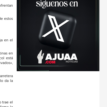
frentan
de estos
ja en el
tinas en
col está
vados»,
arretera
lo da la
 trae el