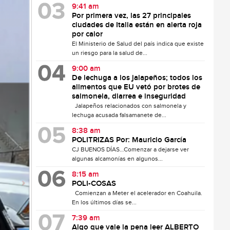
9:41 am
Por primera vez, las 27 principales
ciudades de Italia están en alerta roja
por calor
El Ministerio de Salud del país indica que existe
un riesgo para la salud de...
9:00 am
De lechuga a los jalapeños; todos los
alimentos que EU vetó por brotes de
salmonela, diarrea e inseguridad
Jalapeños relacionados con salmonela y
lechuga acusada falsamanete de...
8:38 am
POLITRIZAS Por: Mauricio García
CJ BUENOS DÍAS…Comenzar a dejarse ver
algunas alcamonías en algunos...
8:15 am
POLI-COSAS
Comienzan a Meter el acelerador en Coahuila.
En los últimos días se...
7:39 am
Algo que vale la pena leer ALBERTO