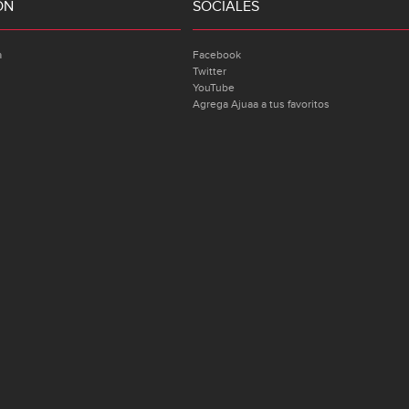
ÓN
SOCIALES
a
Facebook
Twitter
YouTube
Agrega Ajuaa a tus favoritos