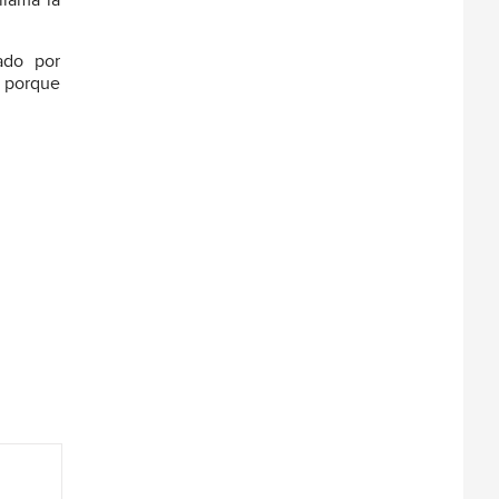
llama la
ado por
 porque