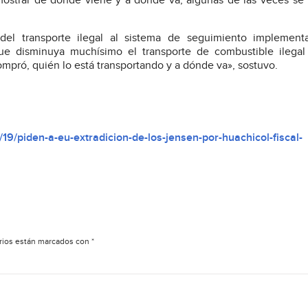
ostrar de dónde viene y a dónde va; algunas de las veces se 
n del transporte ilegal al sistema de seguimiento implement
que disminuya muchísimo el transporte de combustible ilegal
ompró, quién lo está transportando y a dónde va», sostuvo.
9/piden-a-eu-extradicion-de-los-jensen-por-huachicol-fiscal-
rios están marcados con
*