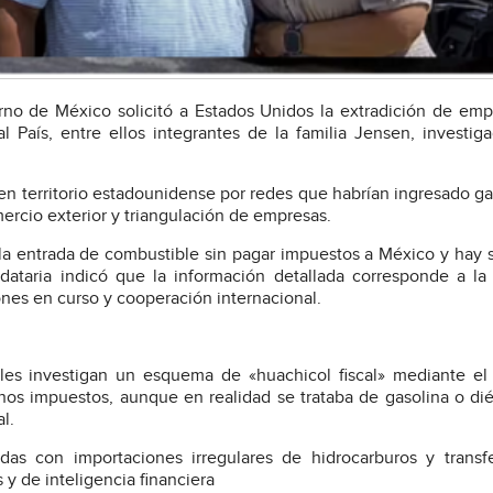
no de México solicitó a Estados Unidos la extradición de emp
l País, entre ellos integrantes de la familia Jensen, investig
 en territorio estadounidense por redes que habrían ingresado ga
ercio exterior y triangulación de empresas.
la entrada de combustible sin pagar impuestos a México y hay s
ataria indicó que la información detallada corresponde a la 
ones en curso y cooperación internacional.
les investigan un esquema de «huachicol fiscal» mediante el
enos impuestos, aunque en realidad se trataba de gasolina o di
l.
das con importaciones irregulares de hidrocarburos y transf
s y de inteligencia financiera