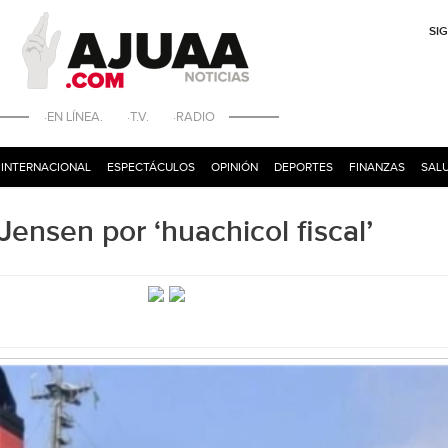
SI
·EN LÍNEA. ·T.V. ·RADIO
INTERNACIONAL
ESPECTÁCULOS
OPINIÓN
DEPORTES
FINANZAS
SALU
Jensen por ‘huachicol fiscal’