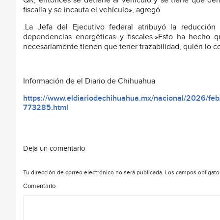
QR, entonces se detiene al vehículo y se tiene que dem
fiscalía y se incauta el vehículo», agregó
.La Jefa del Ejecutivo federal atribuyó la reducció
dependencias energéticas y fiscales.»Esto ha hecho 
necesariamente tienen que tener trazabilidad, quién lo c
Información de el Diario de Chihuahua
https://www.eldiariodechihuahua.mx/nacional/2026/feb/1
773285.html
Deja un comentario
Tu dirección de correo electrónico no será publicada.
Los campos obligato
Comentario