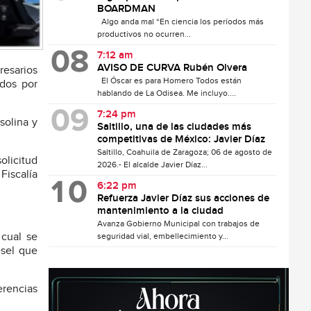
BOARDMAN
Algo anda mal “En ciencia los períodos más
productivos no ocurren...
7:12 am
AVISO DE CURVA Rubén Olvera
resarios
El Óscar es para Homero Todos están
ados por
hablando de La Odisea. Me incluyo....
7:24 pm
solina y
Saltillo, una de las ciudades más
competitivas de México: Javier Díaz
Saltillo, Coahuila de Zaragoza; 06 de agosto de
olicitud
2026.- El alcalde Javier Díaz...
Fiscalía
6:22 pm
Refuerza Javier Díaz sus acciones de
mantenimiento a la ciudad
Avanza Gobierno Municipal con trabajos de
 cual se
seguridad vial, embellecimiento y...
ésel que
erencias