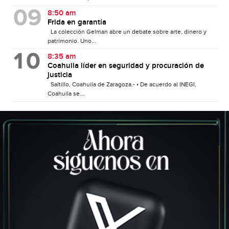
8:50 am
Frida en garantía
La colección Gelman abre un debate sobre arte, dinero y
patrimonio. Uno...
8:35 am
Coahuila líder en seguridad y procuración de
justicia
Saltillo, Coahuila de Zaragoza.- • De acuerdo al INEGI,
Coahuila se...