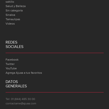
saltillo
Salud y Belleza
Sin categoría
Sinaloa
Tamaulipas
Videos
REDES
SOCIALES
Facebook
Twitter
YouTube
Agrega Ajuaa a tus favoritos
DATOS
GENERALES
Tel: 01 (844) 485 30 00
contactame@ajuaa.com