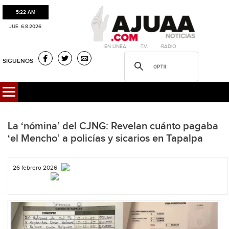
5:22 AM
JUE. 6.8.2026
·EN LÍNEA. ·T.V. ·RADIO
SIGUENOS
La ‘nómina’ del CJNG: Revelan cuánto pagaba
‘el Mencho’ a policías y sicarios en Tapalpa
26 febrero 2026