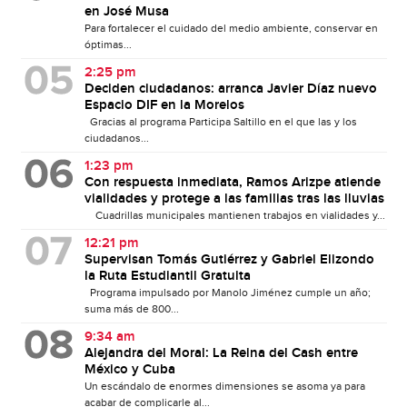
en José Musa
Para fortalecer el cuidado del medio ambiente, conservar en
óptimas...
2:25 pm
Deciden ciudadanos: arranca Javier Díaz nuevo
Espacio DIF en la Morelos
Gracias al programa Participa Saltillo en el que las y los
ciudadanos...
1:23 pm
Con respuesta inmediata, Ramos Arizpe atiende
vialidades y protege a las familias tras las lluvias
Cuadrillas municipales mantienen trabajos en vialidades y...
12:21 pm
Supervisan Tomás Gutiérrez y Gabriel Elizondo
la Ruta Estudiantil Gratuita
Programa impulsado por Manolo Jiménez cumple un año;
suma más de 800...
9:34 am
Alejandra del Moral: La Reina del Cash entre
México y Cuba
Un escándalo de enormes dimensiones se asoma ya para
acabar de complicarle al...