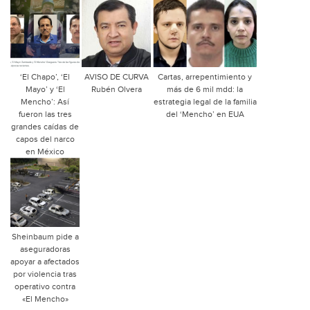
‘El Chapo’, ‘El
AVISO DE CURVA
Cartas, arrepentimiento y
Mayo’ y ‘El
Rubén Olvera
más de 6 mil mdd: la
Mencho’: Así
estrategia legal de la familia
fueron las tres
del ‘Mencho’ en EUA
grandes caídas de
capos del narco
en México
Sheinbaum pide a
aseguradoras
apoyar a afectados
por violencia tras
operativo contra
«El Mencho»