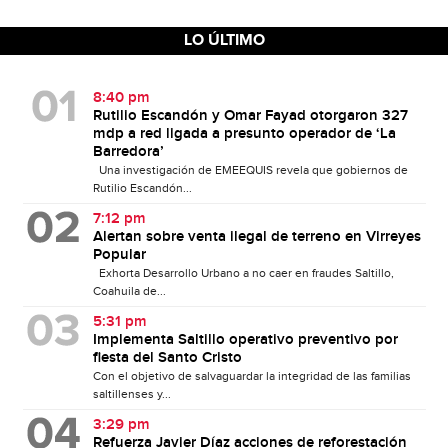
LO ÚLTIMO
8:40 pm
Rutilio Escandón y Omar Fayad otorgaron 327
mdp a red ligada a presunto operador de ‘La
Barredora’
Una investigación de EMEEQUIS revela que gobiernos de
Rutilio Escandón...
7:12 pm
Alertan sobre venta ilegal de terreno en Virreyes
Popular
Exhorta Desarrollo Urbano a no caer en fraudes Saltillo,
Coahuila de...
5:31 pm
Implementa Saltillo operativo preventivo por
fiesta del Santo Cristo
Con el objetivo de salvaguardar la integridad de las familias
saltillenses y...
3:29 pm
Refuerza Javier Díaz acciones de reforestación