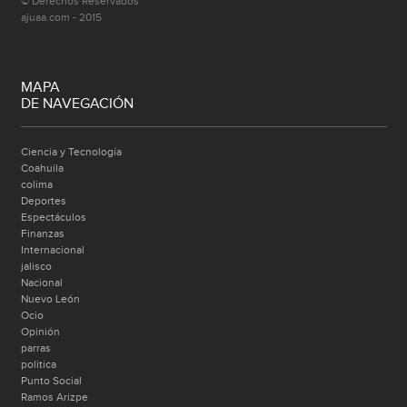
© Derechos Reservados
ajuaa.com - 2015
MAPA
DE NAVEGACIÓN
Ciencia y Tecnología
Coahuila
colima
Deportes
Espectáculos
Finanzas
Internacional
jalisco
Nacional
Nuevo León
Ocio
Opinión
parras
politica
Punto Social
Ramos Arizpe