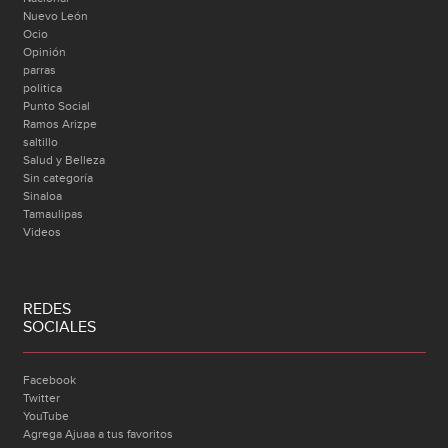
Nuevo León
Ocio
Opinión
parras
politica
Punto Social
Ramos Arizpe
saltillo
Salud y Belleza
Sin categoría
Sinaloa
Tamaulipas
Videos
REDES
SOCIALES
Facebook
Twitter
YouTube
Agrega Ajuaa a tus favoritos