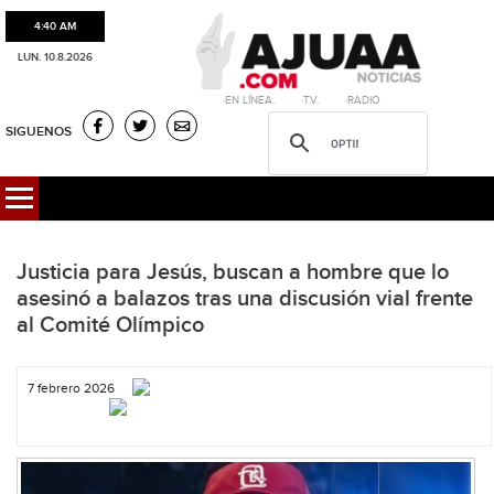
4:40 AM
LUN. 10.8.2026
·EN LÍNEA. ·T.V. ·RADIO
SIGUENOS
Justicia para Jesús, buscan a hombre que lo
asesinó a balazos tras una discusión vial frente
al Comité Olímpico
7 febrero 2026