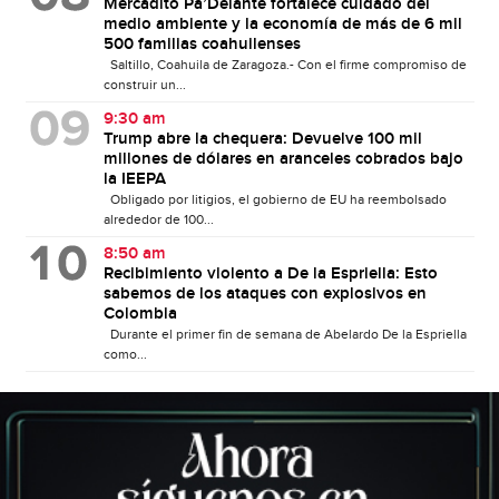
Mercadito Pa’Delante fortalece cuidado del
medio ambiente y la economía de más de 6 mil
500 familias coahuilenses
Saltillo, Coahuila de Zaragoza.- Con el firme compromiso de
construir un...
9:30 am
Trump abre la chequera: Devuelve 100 mil
millones de dólares en aranceles cobrados bajo
la IEEPA
Obligado por litigios, el gobierno de EU ha reembolsado
alrededor de 100...
8:50 am
Recibimiento violento a De la Espriella: Esto
sabemos de los ataques con explosivos en
Colombia
Durante el primer fin de semana de Abelardo De la Espriella
como...