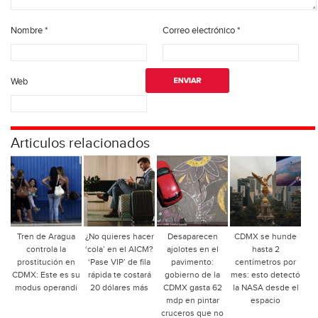
Nombre
*
Correo electrónico
*
Web
Articulos relacionados
Tren de Aragua
¿No quieres hacer
Desaparecen
CDMX se hunde
controla la
‘cola’ en el AICM?
ajolotes en el
hasta 2
prostitución en
‘Pase VIP’ de fila
pavimento:
centímetros por
CDMX: Este es su
rápida te costará
gobierno de la
mes: esto detectó
modus operandi
20 dólares más
CDMX gasta 62
la NASA desde el
mdp en pintar
espacio
cruceros que no