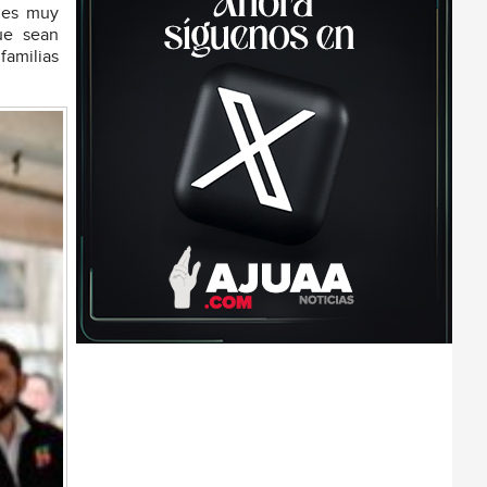
 es muy
ue sean
familias