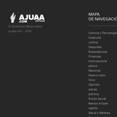
MAPA
DE NAVEGACI
© Derechos Reservados
ajuaa.com - 2015
Ciencia y Tecnologí
Coahuila
colima
Deportes
Espectáculos
Finanzas
Internacional
jalisco
Nacional
Nuevo León
Ocio
Opinión
parras
politica
Punto Social
Ramos Arizpe
saltillo
Salud y Belleza