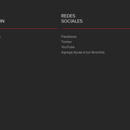
REDES
ÓN
SOCIALES
a
Facebook
Twitter
YouTube
Agrega Ajuaa a tus favoritos