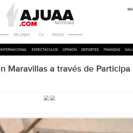
SI
·EN LÍNEA. ·T.V. ·RADIO
INTERNACIONAL
ESPECTÁCULOS
OPINIÓN
DEPORTES
FINANZAS
SALU
en Maravillas a través de Participa