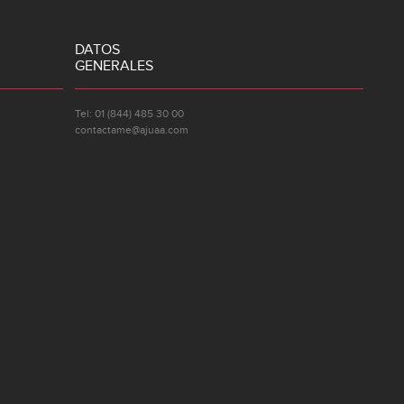
DATOS
GENERALES
Tel: 01 (844) 485 30 00
contactame@ajuaa.com