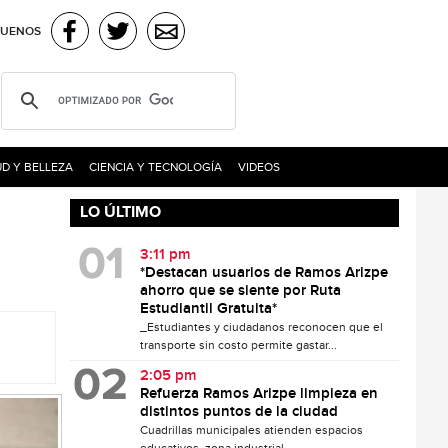
GUENOS
D Y BELLEZA
CIENCIA Y TECNOLOGÍA
VIDEOS
LO ÚLTIMO
3:11 pm
*Destacan usuarios de Ramos Arizpe
ahorro que se siente por Ruta
Estudiantil Gratuita*
_Estudiantes y ciudadanos reconocen que el
transporte sin costo permite gastar...
2:05 pm
Refuerza Ramos Arizpe limpieza en
distintos puntos de la ciudad
Cuadrillas municipales atienden espacios