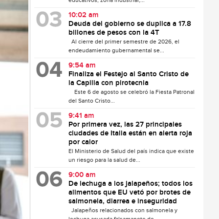
educativos, zona industrial,...
10:02 am
Deuda del gobierno se duplica a 17.8
billones de pesos con la 4T
Al cierre del primer semestre de 2026, el
endeudamiento gubernamental se...
9:54 am
Finaliza el Festejo al Santo Cristo de
la Capilla con pirotecnia
Este 6 de agosto se celebró la Fiesta Patronal
del Santo Cristo...
9:41 am
Por primera vez, las 27 principales
ciudades de Italia están en alerta roja
por calor
El Ministerio de Salud del país indica que existe
un riesgo para la salud de...
9:00 am
De lechuga a los jalapeños; todos los
alimentos que EU vetó por brotes de
salmonela, diarrea e inseguridad
Jalapeños relacionados con salmonela y