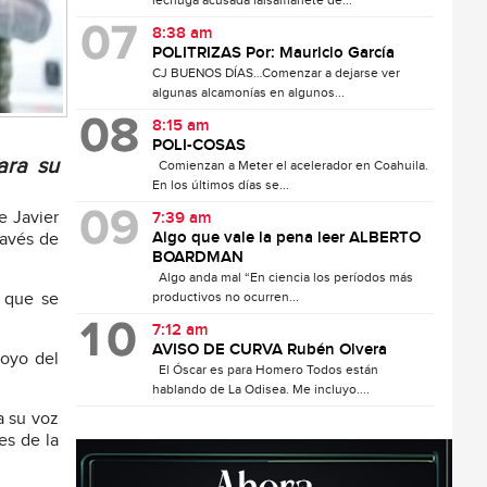
lechuga acusada falsamanete de...
8:38 am
POLITRIZAS Por: Mauricio García
CJ BUENOS DÍAS…Comenzar a dejarse ver
algunas alcamonías en algunos...
8:15 am
POLI-COSAS
ara su
Comienzan a Meter el acelerador en Coahuila.
En los últimos días se...
e Javier
7:39 am
Algo que vale la pena leer ALBERTO
ravés de
BOARDMAN
Algo anda mal “En ciencia los períodos más
s que se
productivos no ocurren...
7:12 am
AVISO DE CURVA Rubén Olvera
poyo del
El Óscar es para Homero Todos están
hablando de La Odisea. Me incluyo....
a su voz
es de la