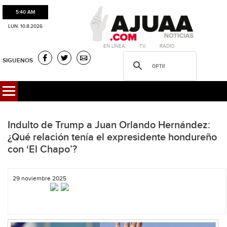
5:40 AM
LUN. 10.8.2026
·EN LÍNEA. ·T.V. ·RADIO
SIGUENOS
Indulto de Trump a Juan Orlando Hernández:
¿Qué relación tenía el expresidente hondureño
con ‘El Chapo’?
29 noviembre 2025