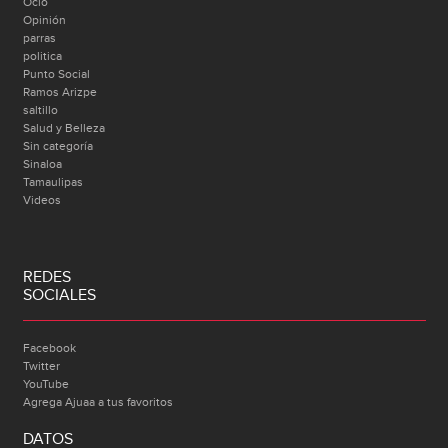
Ocio
Opinión
parras
politica
Punto Social
Ramos Arizpe
saltillo
Salud y Belleza
Sin categoría
Sinaloa
Tamaulipas
Videos
REDES
SOCIALES
Facebook
Twitter
YouTube
Agrega Ajuaa a tus favoritos
DATOS