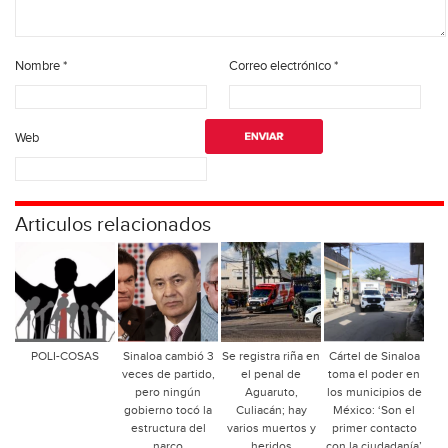
Nombre
*
Correo electrónico
*
Web
Articulos relacionados
POLI-COSAS
Sinaloa cambió 3
Se registra riña en
Cártel de Sinaloa
veces de partido,
el penal de
toma el poder en
pero ningún
Aguaruto,
los municipios de
gobierno tocó la
Culiacán; hay
México: ‘Son el
estructura del
varios muertos y
primer contacto
narco
heridos
con la ciudadanía’