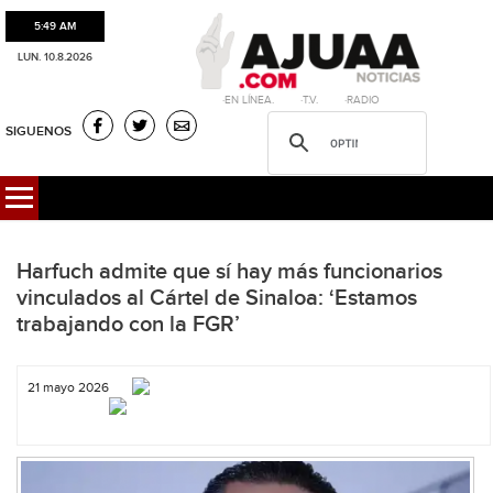
5:49 AM
LUN. 10.8.2026
·EN LÍNEA. ·T.V. ·RADIO
SIGUENOS
Harfuch admite que sí hay más funcionarios
vinculados al Cártel de Sinaloa: ‘Estamos
trabajando con la FGR’
21 mayo 2026