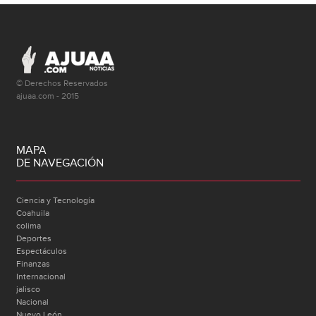
© Derechos Reservados
ajuaa.com - 2015
MAPA
DE NAVEGACIÓN
Ciencia y Tecnología
Coahuila
colima
Deportes
Espectáculos
Finanzas
Internacional
jalisco
Nacional
Nuevo León