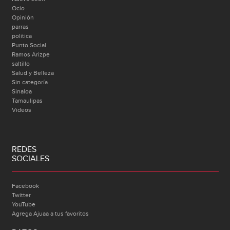
Ocio
Opinión
parras
politica
Punto Social
Ramos Arizpe
saltillo
Salud y Belleza
Sin categoría
Sinaloa
Tamaulipas
Videos
REDES
SOCIALES
Facebook
Twitter
YouTube
Agrega Ajuaa a tus favoritos