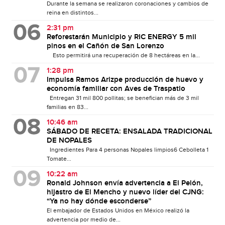
Durante la semana se realizaron coronaciones y cambios de
reina en distintos...
2:31 pm
Reforestarán Municipio y RIC ENERGY 5 mil
pinos en el Cañón de San Lorenzo
Esto permitirá una recuperación de 8 hectáreas en la...
1:28 pm
Impulsa Ramos Arizpe producción de huevo y
economía familiar con Aves de Traspatio
Entregan 31 mil 800 pollitas; se benefician más de 3 mil
familias en 83...
10:46 am
SÁBADO DE RECETA: ENSALADA TRADICIONAL
DE NOPALES
Ingredientes Para 4 personas Nopales limpios6 Cebolleta 1
Tomate...
10:22 am
Ronald Johnson envía advertencia a El Pelón,
hijastro de El Mencho y nuevo líder del CJNG:
“Ya no hay dónde esconderse”
El embajador de Estados Unidos en México realizó la
advertencia por medio de...