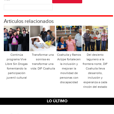
Articulos relacionados
Continúa
Transformar una
Coahuila y Ramos
Del desierto
programa Vive
sonrisa es
Arizpe fortalecen
lagunero a la
Libre Sin Drogas
transformar una
la inclusión y
frontera norte, DIF
fomentando la
vida: DIF Coahuila
mejoran la
Coahuila lleva
participación
movilidad de
desarrollo,
juvenil cultural
personas con
inclusión y
discapacidad
esperanza a cada
rincón del estado
LO ÚLTIMO