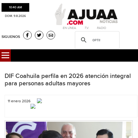
10:40 AM
DOM. 9.8.2026
·EN LÍNEA. ·T.V. ·RADIO
SIGUENOS
DIF Coahuila perfila en 2026 atención integral
para personas adultas mayores
11 enero 2026