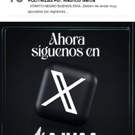
POLITRIZAS Por: Mauricio García
VÓMITO NEGRO BUENOS DÍAS…Deben de andar muy
apurados los regidores...