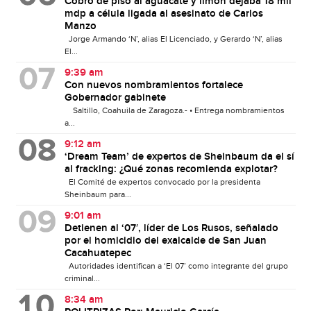
Cobro de piso al aguacate y limón dejaba 18 mil
mdp a célula ligada al asesinato de Carlos
Manzo
Jorge Armando ‘N’, alias El Licenciado, y Gerardo ‘N’, alias
El...
9:39 am
Con nuevos nombramientos fortalece
Gobernador gabinete
Saltillo, Coahuila de Zaragoza.- • Entrega nombramientos
a...
9:12 am
‘Dream Team’ de expertos de Sheinbaum da el sí
al fracking: ¿Qué zonas recomienda explotar?
El Comité de expertos convocado por la presidenta
Sheinbaum para...
9:01 am
Detienen al ‘07′, líder de Los Rusos, señalado
por el homicidio del exalcalde de San Juan
Cacahuatepec
Autoridades identifican a ‘El 07’ como integrante del grupo
criminal...
8:34 am