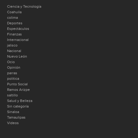
Ciencia y Tecnología
Coahuila
colima
Deportes
Espectáculos
Finanzas
Internacional
jalisco
Nacional
Nuevo León
Ocio
Opinión
parras
politica
Punto Social
Ramos Arizpe
saltillo
Salud y Belleza
Sin categoría
Sinaloa
Tamaulipas
Videos