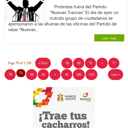
Protestas fuera del Partido
“Nuevas Tranzas“ El día de ayer un
nutrido grupo de ciudadanos se
apersonaron a las afueras de las oficinas del Partido de
ratas “Nuevas...
Leer más
Page 79 of 5.530
« First
...
50
60
70
«
77
79
78
80
81
»
90
100
110
...
Last »