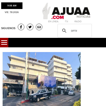
9:08 AM
VIE. 7.8.2026
·EN LÍNEA. ·T.V. ·RADIO
SIGUENOS