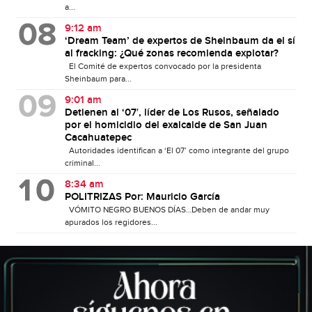
a...
9:12 am
‘Dream Team’ de expertos de Sheinbaum da el sí
al fracking: ¿Qué zonas recomienda explotar?
El Comité de expertos convocado por la presidenta
Sheinbaum para...
9:01 am
Detienen al ‘07′, líder de Los Rusos, señalado
por el homicidio del exalcalde de San Juan
Cacahuatepec
Autoridades identifican a ‘El 07’ como integrante del grupo
criminal...
8:34 am
POLITRIZAS Por: Mauricio García
VÓMITO NEGRO BUENOS DÍAS…Deben de andar muy
apurados los regidores...