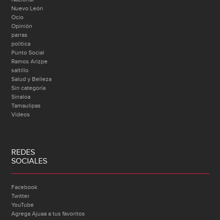
Nuevo León
Ocio
Opinión
parras
politica
Punto Social
Ramos Arizpe
saltillo
Salud y Belleza
Sin categoría
Sinaloa
Tamaulipas
Videos
REDES
SOCIALES
Facebook
Twitter
YouTube
Agrega Ajuaa a tus favoritos