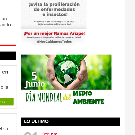
ó un
omando
a en
e la
más
LO ÚLTIMO
l su
3:11 pm