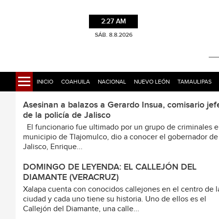
2:27 AM
SÁB. 8.8.2026
INICIO
COAHUILA
NACIONAL
NUEVO LEÓN
TAMAULIPAS
Asesinan a balazos a Gerardo Insua, comisario jef
de la policía de Jalisco
El funcionario fue ultimado por un grupo de criminales e
municipio de Tlajomulco, dio a conocer el gobernador de
Jalisco, Enrique...
DOMINGO DE LEYENDA: EL CALLEJÓN DEL
DIAMANTE (VERACRUZ)
Xalapa cuenta con conocidos callejones en el centro de l
ciudad y cada uno tiene su historia. Uno de ellos es el
Callejón del Diamante, una calle...