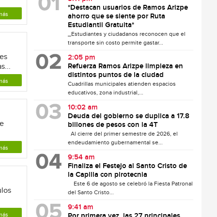
*Destacan usuarios de Ramos Arizpe
más
ahorro que se siente por Ruta
Estudiantil Gratuita*
_Estudiantes y ciudadanos reconocen que el
transporte sin costo permite gastar...
nes
2:05 pm
s...
Refuerza Ramos Arizpe limpieza en
distintos puntos de la ciudad
más
Cuadrillas municipales atienden espacios
educativos, zona industrial,...
10:02 am
Deuda del gobierno se duplica a 17.8
le
billones de pesos con la 4T
Al cierre del primer semestre de 2026, el
endeudamiento gubernamental se...
más
9:54 am
Finaliza el Festejo al Santo Cristo de
la Capilla con pirotecnia
Este 6 de agosto se celebró la Fiesta Patronal
ulos
del Santo Cristo...
9:41 am
más
Por primera vez, las 27 principales