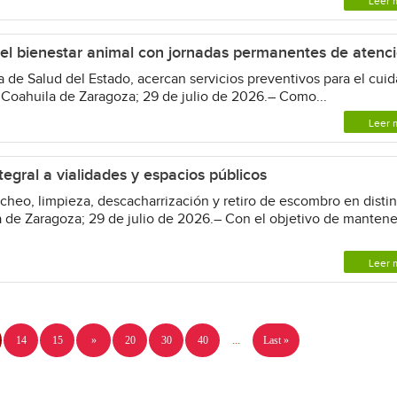
Leer 
el bienestar animal con jornadas permanentes de atenc
a de Salud del Estado, acercan servicios preventivos para el cui
 Coahuila de Zaragoza; 29 de julio de 2026.– Como...
Leer 
gral a vialidades y espacios públicos
cheo, limpieza, descacharrización y retiro de escombro en distin
 de Zaragoza; 29 de julio de 2026.– Con el objetivo de mantene
Leer 
14
15
»
20
30
40
...
Last »