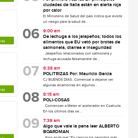
ciudades de Italia están en alerta roja
por calor
El Ministerio de Salud del país indica que existe
un riesgo para la salud de...
9:00 am
De lechuga a los jalapeños; todos los
más
alimentos que EU vetó por brotes de
salmonela, diarrea e inseguridad
Jalapeños relacionados con salmonela y
lechuga acusada falsamanete de...
8:38 am
POLITRIZAS Por: Mauricio García
CJ BUENOS DÍAS…Comenzar a dejarse ver
algunas alcamonías en algunos...
más
8:15 am
POLI-COSAS
Comienzan a Meter el acelerador en Coahuila.
En los últimos días se...
7:39 am
Algo que vale la pena leer ALBERTO
BOARDMAN
Algo anda mal “En ciencia los períodos más