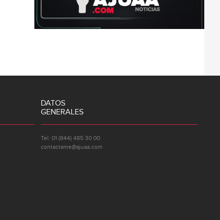
DATOS
GENERALES
Tel: 01 (844) 485 30 00
contactame@ajuaa.com