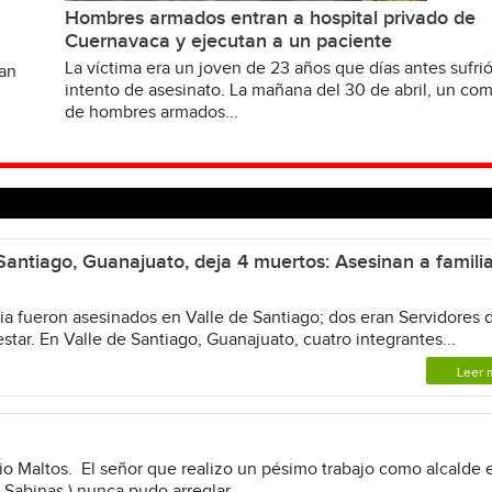
Hombres armados entran a hospital privado de
Cuernavaca y ejecutan a un paciente
La víctima era un joven de 23 años que días antes sufri
van
intento de asesinato. La mañana del 30 de abril, un c
de hombres armados...
antiago, Guanajuato, deja 4 muertos: Asesinan a famili
a fueron asesinados en Valle de Santiago; dos eran Servidores d
star. En Valle de Santiago, Guanajuato, cuatro integrantes...
Leer 
o Maltos. El señor que realizo un pésimo trabajo como alcalde e
 Sabinas ) nunca pudo arreglar...