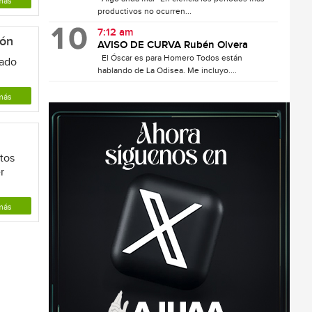
más
productivos no ocurren...
7:12 am
ión
AVISO DE CURVA Rubén Olvera
El Óscar es para Homero Todos están
dado
hablando de La Odisea. Me incluyo....
más
tos
r
más