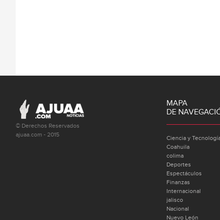
MAPA
DE NAVEGACI
© Derechos Reservados
ajuaa.com - 2015
Ciencia y Tecnologí
Coahuila
colima
Deportes
Espectáculos
Finanzas
Internacional
jalisco
Nacional
Nuevo León