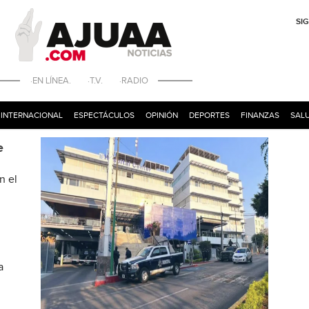
SI
·EN LÍNEA. ·T.V. ·RADIO
INTERNACIONAL
ESPECTÁCULOS
OPINIÓN
DEPORTES
FINANZAS
SALU
e
n el
a