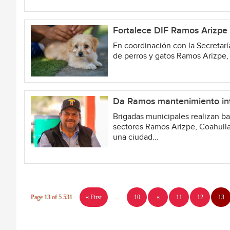
Fortalece DIF Ramos Arizpe 
En coordinación con la Secretarí
de perros y gatos Ramos Arizpe,
Da Ramos mantenimiento inte
Brigadas municipales realizan ba
sectores Ramos Arizpe, Coahuila
una ciudad...
Page 13 of 5.531
« First
...
10
«
11
12
13