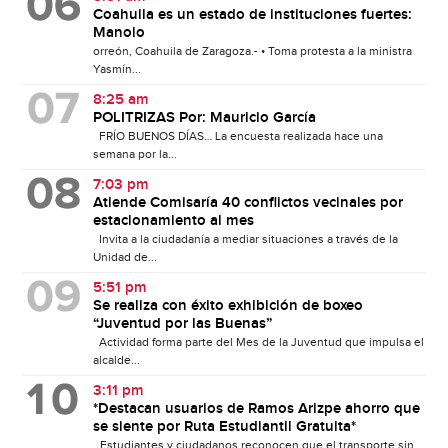
Coahuila es un estado de instituciones fuertes:
Manolo
orreón, Coahuila de Zaragoza.- • Toma protesta a la ministra
Yasmín...
8:25 am
POLITRIZAS Por: Mauricio García
FRÍO BUENOS DÍAS… La encuesta realizada hace una
semana por la...
7:03 pm
Atiende Comisaría 40 conflictos vecinales por
estacionamiento al mes
Invita a la ciudadanía a mediar situaciones a través de la
Unidad de...
5:51 pm
Se realiza con éxito exhibición de boxeo
“Juventud por las Buenas”
Actividad forma parte del Mes de la Juventud que impulsa el
alcalde...
3:11 pm
*Destacan usuarios de Ramos Arizpe ahorro que
se siente por Ruta Estudiantil Gratuita*
_Estudiantes y ciudadanos reconocen que el transporte sin