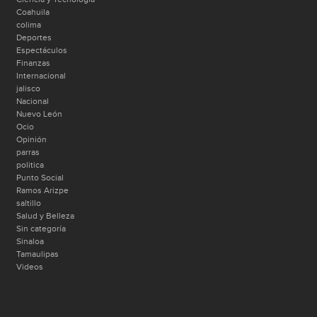
Coahuila
colima
Deportes
Espectáculos
Finanzas
Internacional
jalisco
Nacional
Nuevo León
Ocio
Opinión
parras
politica
Punto Social
Ramos Arizpe
saltillo
Salud y Belleza
Sin categoría
Sinaloa
Tamaulipas
Videos