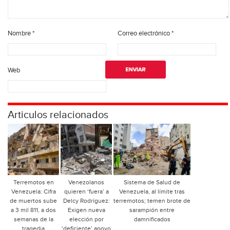
Nombre
*
Correo electrónico
*
Web
Articulos relacionados
Terremotos en
Venezolanos
Sistema de Salud de
Venezuela: Cifra
quieren ‘fuera’ a
Venezuela, al límite tras
de muertos sube
Delcy Rodríguez:
terremotos; temen brote de
a 3 mil 811, a dos
Exigen nueva
sarampión entre
semanas de la
elección por
damnificados
tragedia
‘deficiente’ apoyo