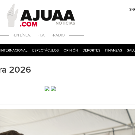
SI
·EN LÍNEA. ·T.V. ·RADIO
INTERNACIONAL
ESPECTÁCULOS
OPINIÓN
DEPORTES
FINANZAS
SALU
ora 2026