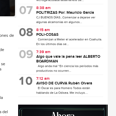
lechuga acusada falsamanete de...
8:38 am
POLITRIZAS Por: Mauricio García
CJ BUENOS DÍAS…Comenzar a dejarse ver
algunas alcamonías en algunos...
8:15 am
POLI-COSAS
iones de
Comienzan a Meter el acelerador en Coahuila.
En los últimos días se...
 de
7:39 am
Algo que vale la pena leer ALBERTO
BOARDMAN
 se
Algo anda mal “En ciencia los períodos más
a
productivos no ocurren...
7:12 am
AVISO DE CURVA Rubén Olvera
El Óscar es para Homero Todos están
hablando de La Odisea. Me incluyo....
la
a del