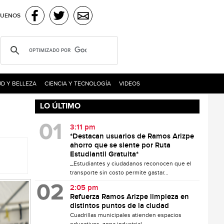
GUENOS
D Y BELLEZA
CIENCIA Y TECNOLOGÍA
VIDEOS
LO ÚLTIMO
3:11 pm
*Destacan usuarios de Ramos Arizpe
ahorro que se siente por Ruta
Estudiantil Gratuita*
_Estudiantes y ciudadanos reconocen que el
transporte sin costo permite gastar...
2:05 pm
Refuerza Ramos Arizpe limpieza en
distintos puntos de la ciudad
Cuadrillas municipales atienden espacios