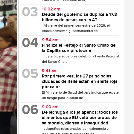
educativos, zona industrial,...
10:02 am
Deuda del gobierno se duplica a 17.8
billones de pesos con la 4T
Al cierre del primer semestre de 2026, el
endeudamiento gubernamental se...
9:54 am
Finaliza el Festejo al Santo Cristo de
la Capilla con pirotecnia
Este 6 de agosto se celebró la Fiesta Patronal
del Santo Cristo...
9:41 am
Por primera vez, las 27 principales
ciudades de Italia están en alerta roja
por calor
El Ministerio de Salud del país indica que existe
un riesgo para la salud de...
9:00 am
De lechuga a los jalapeños; todos los
alimentos que EU vetó por brotes de
salmonela, diarrea e inseguridad
Jalapeños relacionados con salmonela y