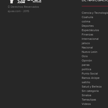
DE NAVEGACI
© Derechos Reservados
ajuaa.com - 2015
Ciencia y Tecnologí
Coahuila
colima
Deportes
Espectáculos
Finanzas
Internacional
jalisco
Nacional
Nuevo León
Ocio
Opinión
parras
politica
Punto Social
Ramos Arizpe
saltillo
Salud y Belleza
Sin categoría
Sinaloa
Tamaulipas
Videos