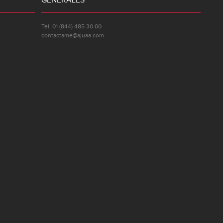
GENERALES
Tel: 01 (844) 485 30 00
contactame@ajuaa.com