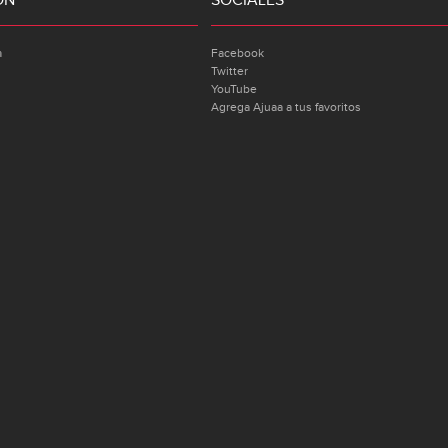
ÓN
SOCIALES
a
Facebook
Twitter
YouTube
Agrega Ajuaa a tus favoritos