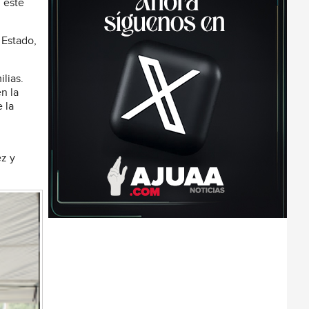
 este
 Estado,
lias.
n la
 la
ez y