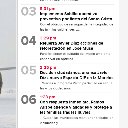
fraudes Saltillo, Coahuila de...
5:31 pm
Implementa Saltillo operativo
preventivo por fiesta del Santo Cristo
Con el objetivo de salvaguardar la integridad de
las familias saltillenses y...
3:29 pm
Refuerza Javier Díaz acciones de
reforestación en José Musa
Para fortalecer el cuidado del medio ambiente,
conservar en óptimas...
2:25 pm
Deciden ciudadanos: arranca Javier
Díaz nuevo Espacio DIF en la Morelos
Gracias al programa Participa Saltillo en el que
las y los ciudadanos...
1:23 pm
Con respuesta inmediata, Ramos
Arizpe atiende vialidades y protege a
las familias tras las lluvias
Cuadrillas municipales mantienen trabajos en
vialidades y...