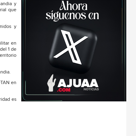
andia y
rial que
unidos y
litar en
del 1 de
rritorio
andia.
 OTAN en
ridad es