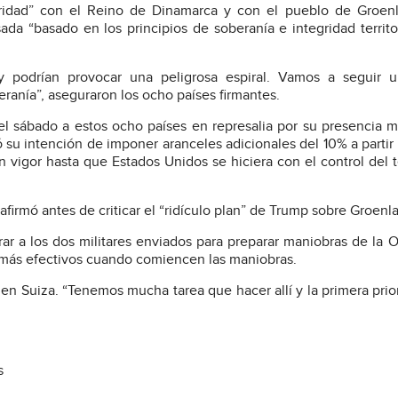
aridad” con el Reino de Dinamarca y con el pueblo de Groenl
a “basado en los principios de soberanía e integridad territo
s y podrían provocar una peligrosa espiral. Vamos a seguir 
anía”, aseguraron los ocho países firmantes.
 sábado a estos ocho países en represalia por su presencia mi
 su intención de imponer aranceles adicionales del 10% a partir 
n vigor hasta que Estados Unidos se hiciera con el control del te
 afirmó antes de criticar el “ridículo plan” de Trump sobre Groenl
rar a los dos militares enviados para preparar maniobras de la
más efectivos cuando comiencen las maniobras.
en Suiza. “Tenemos mucha tarea que hacer allí y la primera prio
s