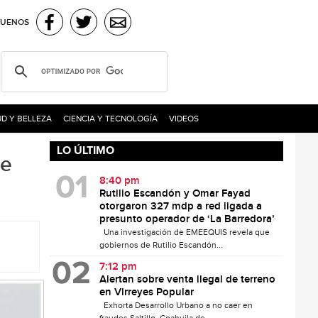
GUENOS
D Y BELLEZA
CIENCIA Y TECNOLOGÍA
VIDEOS
LO ÚLTIMO
de
8:40 pm
Rutilio Escandón y Omar Fayad
otorgaron 327 mdp a red ligada a
presunto operador de ‘La Barredora’
Una investigación de EMEEQUIS revela que
gobiernos de Rutilio Escandón...
7:12 pm
Alertan sobre venta ilegal de terreno
en Virreyes Popular
Exhorta Desarrollo Urbano a no caer en