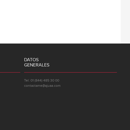
DATOS
GENERALES
Tel: 01 (844) 485 30 00
contactame@ajuaa.com