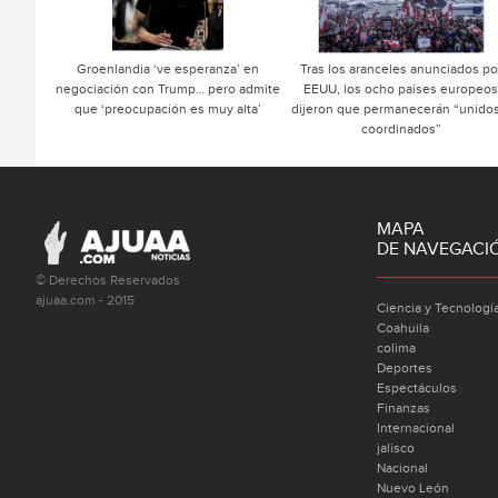
Groenlandia ‘ve esperanza’ en
Tras los aranceles anunciados po
negociación con Trump… pero admite
EEUU, los ocho países europeos
que ‘preocupación es muy alta’
dijeron que permanecerán “unidos
coordinados”
MAPA
DE NAVEGACI
© Derechos Reservados
ajuaa.com - 2015
Ciencia y Tecnologí
Coahuila
colima
Deportes
Espectáculos
Finanzas
Internacional
jalisco
Nacional
Nuevo León