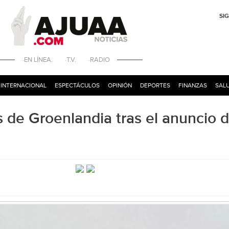
SI
·EN LÍNEA. ·T.V. ·RADIO
INTERNACIONAL
ESPECTÁCULOS
OPINIÓN
DEPORTES
FINANZAS
SALU
s de Groenlandia tras el anuncio 