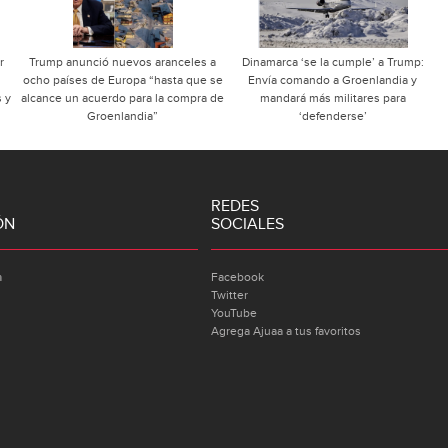
r
Trump anunció nuevos aranceles a
Dinamarca ‘se la cumple’ a Trump:
ocho países de Europa “hasta que se
Envía comando a Groenlandia y
 y
alcance un acuerdo para la compra de
mandará más militares para
Groenlandia”
‘defenderse’
REDES
ÓN
SOCIALES
a
Facebook
Twitter
YouTube
Agrega Ajuaa a tus favoritos