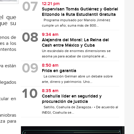
12:21 pm
Supervisan Tomás Gutiérrez y Gabriel
Elizondo la Ruta Estudiantil Gratuita
el que
Programa impulsado por Manolo Jiménez
que su
cumple un año; suma más de 800...
9:34 am
menos de
Alejandra del Moral: La Reina del
es a los
Cash entre México y Cuba
intentos
Un escándalo de enormes dimensiones se
asoma ya para acabar de complicarle al...
8:50 am
ya están
Frida en garantía
La colección Gelman abre un debate sobre
plegados
arte, dinero y patrimonio. Uno...
8:35 am
Coahuila líder en seguridad y
cular en
procuración de justicia
Saltillo, Coahuila de Zaragoza.- • De acuerdo al
INEGI, Coahuila se...
aniobras
aza para