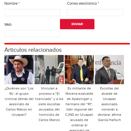
Nombre
*
Correo electrónico
*
Web
Articulos relacionados
¿Quiénes son ‘Los
Vinculan a
Es militante de
Escoltas del
Rs’, el grupo
proceso a “El
Morena exalcalde
alcalde de
criminal detrás del
licenciado” y a los
de Apatzingán y
Uruapan
asesinato de
siete escoltas
hermano del “R1”,
asesinado
Carlos Manzo en
acusados del
líder regional del
volverán a
Uruapan?
homicidio de
CJNG en Uruapan
declarar, afirma
Carlos Manzo
acusado de
García Harfuch
ordenar el
asesinato de