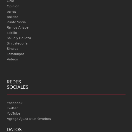
Ocio
Opinión
parras
politica
Punto Social
Ramos Arizpe
saltillo
Salud y Belleza
Sin categoría
Sinaloa
Tamaulipas
Videos
REDES
SOCIALES
Facebook
Twitter
YouTube
Agrega Ajuaa a tus favoritos
DATOS