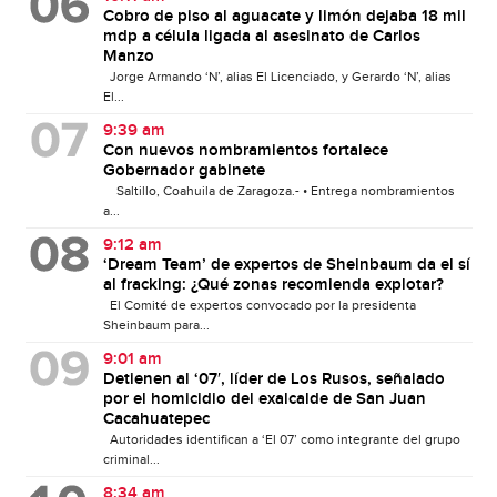
Cobro de piso al aguacate y limón dejaba 18 mil
mdp a célula ligada al asesinato de Carlos
Manzo
Jorge Armando ‘N’, alias El Licenciado, y Gerardo ‘N’, alias
El...
9:39 am
Con nuevos nombramientos fortalece
Gobernador gabinete
Saltillo, Coahuila de Zaragoza.- • Entrega nombramientos
a...
9:12 am
‘Dream Team’ de expertos de Sheinbaum da el sí
al fracking: ¿Qué zonas recomienda explotar?
El Comité de expertos convocado por la presidenta
Sheinbaum para...
9:01 am
Detienen al ‘07′, líder de Los Rusos, señalado
por el homicidio del exalcalde de San Juan
Cacahuatepec
Autoridades identifican a ‘El 07’ como integrante del grupo
criminal...
8:34 am