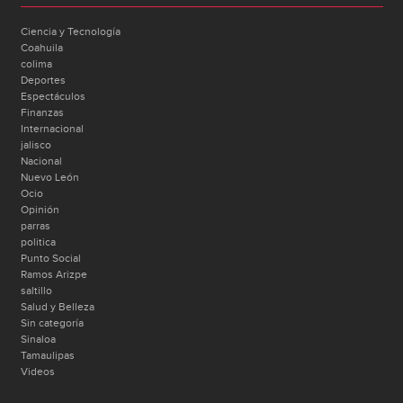
Ciencia y Tecnología
Coahuila
colima
Deportes
Espectáculos
Finanzas
Internacional
jalisco
Nacional
Nuevo León
Ocio
Opinión
parras
politica
Punto Social
Ramos Arizpe
saltillo
Salud y Belleza
Sin categoría
Sinaloa
Tamaulipas
Videos