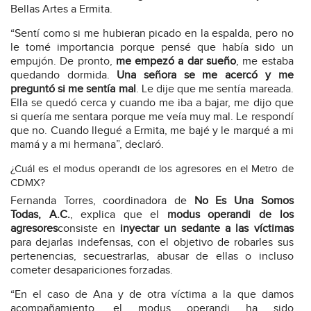
Bellas Artes a Ermita.
“Sentí como si me hubieran picado en la espalda, pero no
le tomé importancia porque pensé que había sido un
empujón. De pronto,
me empezó a dar sueño
, me estaba
quedando dormida.
Una señora se me acercó y me
preguntó si me sentía mal
. Le dije que me sentía mareada.
Ella se quedó cerca y cuando me iba a bajar, me dijo que
si quería me sentara porque me veía muy mal. Le respondí
que no. Cuando llegué a Ermita, me bajé y le marqué a mi
mamá y a mi hermana”, declaró.
¿Cuál es el modus operandi de los agresores en el Metro de
CDMX?
Fernanda Torres, coordinadora de
No Es Una Somos
Todas, A.C.
, explica que el
modus operandi de los
agresores
consiste en
inyectar un sedante a las víctimas
para dejarlas indefensas, con el objetivo de robarles sus
pertenencias, secuestrarlas, abusar de ellas o incluso
cometer desapariciones forzadas.
“En el caso de Ana y de otra víctima a la que damos
acompañamiento, el modus operandi ha sido