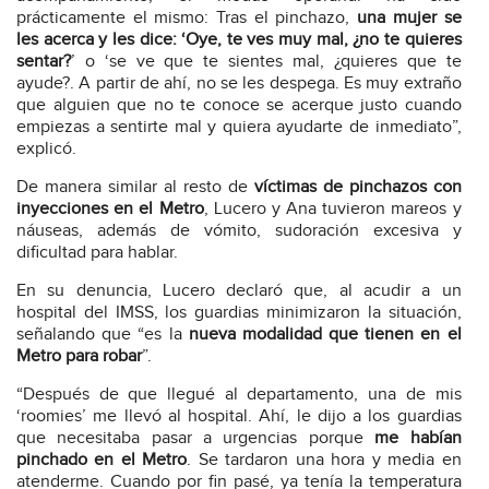
prácticamente el mismo: Tras el pinchazo,
una mujer se
les acerca y les dice: ‘Oye, te ves muy mal, ¿no te quieres
sentar?
’ o ‘se ve que te sientes mal, ¿quieres que te
ayude?. A partir de ahí, no se les despega. Es muy extraño
que alguien que no te conoce se acerque justo cuando
empiezas a sentirte mal y quiera ayudarte de inmediato”,
explicó.
De manera similar al resto de
víctimas de pinchazos con
inyecciones en el Metro
, Lucero y Ana tuvieron mareos y
náuseas, además de vómito, sudoración excesiva y
dificultad para hablar.
En su denuncia, Lucero declaró que, al acudir a un
hospital del IMSS, los guardias minimizaron la situación,
señalando que “es la
nueva modalidad que tienen en el
Metro para robar
”.
“Después de que llegué al departamento, una de mis
‘roomies’ me llevó al hospital. Ahí, le dijo a los guardias
que necesitaba pasar a urgencias porque
me habían
pinchado en el Metro
. Se tardaron una hora y media en
atenderme. Cuando por fin pasé, ya tenía la temperatura