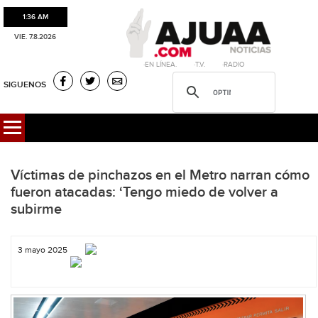
1:36 AM
VIE. 7.8.2026
·EN LÍNEA. ·T.V. ·RADIO
SIGUENOS
Víctimas de pinchazos en el Metro narran cómo
fueron atacadas: ‘Tengo miedo de volver a
subirme
3 mayo 2025