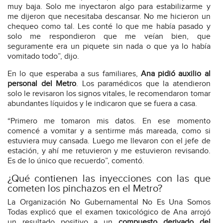
muy baja. Solo me inyectaron algo para estabilizarme y
me dijeron que necesitaba descansar. No me hicieron un
chequeo como tal. Les conté lo que me había pasado y
solo me respondieron que me veían bien, que
seguramente era un piquete sin nada o que ya lo había
vomitado todo”, dijo.
En lo que esperaba a sus familiares,
Ana pidió auxilio al
personal del Metro
. Los paramédicos que la atendieron
solo le revisaron los signos vitales, le recomendaron tomar
abundantes líquidos y le indicaron que se fuera a casa.
“Primero me tomaron mis datos. En ese momento
comencé a vomitar y a sentirme más mareada, como si
estuviera muy cansada. Luego me llevaron con el jefe de
estación, y ahí me retuvieron y me estuvieron revisando.
Es de lo único que recuerdo”, comentó.
¿Qué contienen las inyecciones con las que
cometen los pinchazos en el Metro?
La Organización No Gubernamental No Es Una Somos
Todas explicó que el examen toxicológico de Ana arrojó
un resultado positivo a un
compuesto derivado del