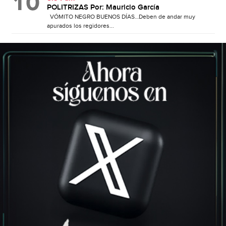
POLITRIZAS Por: Mauricio García
VÓMITO NEGRO BUENOS DÍAS…Deben de andar muy
apurados los regidores...