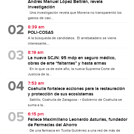
Andrés Manuel López Beltrán, revela
investigación
Una investigación revela que Morena no transparentó los
gastos de casi...
8:39 am
POLI-COSAS
A la búsqueda de candidatos. El arrebatadero se viene
interesante,...
8:19 am
La nueva SCJN: 95 mdp en seguro médico,
obras de arte “faltantes” y hasta armas
En lo que va de este año, la nueva Suprema Corte de
Justicia de la...
7:53 am
Coahuila fortalece acciones para la restauración
y protección de sus ecosistemas
Saltillo, Coahuila de Zaragoza.- • Gobierno de Coahuila se
suma a la...
6:15 pm
Fallece Maximiliano Leonardo Asturias, fundador
de Farmacias del Ahorro
De una farmacia en Tuxtla Gutiérrez a una red de más de