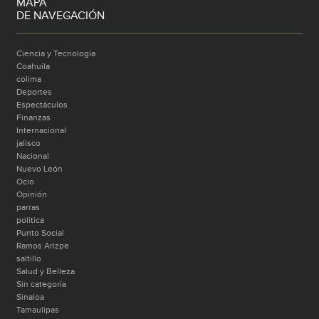
MAPA
DE NAVEGACIÓN
Ciencia y Tecnología
Coahuila
colima
Deportes
Espectáculos
Finanzas
Internacional
jalisco
Nacional
Nuevo León
Ocio
Opinión
parras
politica
Punto Social
Ramos Arizpe
saltillo
Salud y Belleza
Sin categoría
Sinaloa
Tamaulipas