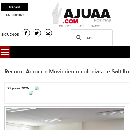
8:57 AM
LUN. 10.8.2026
·EN LÍNEA. ·T.V. ·RADIO
SIGUENOS
Recorre Amor en Movimiento colonias de Saltillo
29 junio 2025