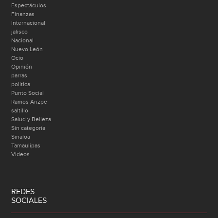
Espectáculos
Finanzas
Internacional
jalisco
Nacional
Nuevo León
Ocio
Opinión
parras
politica
Punto Social
Ramos Arizpe
saltillo
Salud y Belleza
Sin categoría
Sinaloa
Tamaulipas
Videos
REDES
SOCIALES