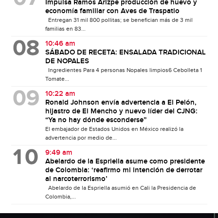
Impulsa Ramos Arizpe producción de huevo y
economía familiar con Aves de Traspatio
Entregan 31 mil 800 pollitas; se benefician más de 3 mil
familias en 83...
10:46 am
SÁBADO DE RECETA: ENSALADA TRADICIONAL
DE NOPALES
Ingredientes Para 4 personas Nopales limpios6 Cebolleta 1
Tomate...
10:22 am
Ronald Johnson envía advertencia a El Pelón,
hijastro de El Mencho y nuevo líder del CJNG:
“Ya no hay dónde esconderse”
El embajador de Estados Unidos en México realizó la
advertencia por medio de...
9:49 am
Abelardo de la Espriella asume como presidente
de Colombia: ‘reafirmo mi intención de derrotar
al narcoterrorismo’
Abelardo de la Espriella asumió en Cali la Presidencia de
Colombia,...