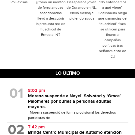
Poli-Cosas
¿Cómo un montón
Desaparece joven
“No entendemos
de ferrotanques
de Durango en NL;
a qué viene”:
abandonados
envió mensaje
Sheinbaum niega
llevó a descubrir
pidiendo ayuda
que ganancias del
la presunta red de
“huachicol” fiscal
huachicol de
se utilicen para
Ernesto ‘N’?
financiar
campañas
políticas tras
señalamiento de
EU
LO ÚLTIMO
8:02 pm
Morena suspende a Nayeli Salvatori y ‘Grace’
Palomares por burlas a personas adultas
mayores
Morena suspendió de forma provisional los derechos
partidistas de...
7:42 pm
Brinda Centro Municipal de Autismo atención