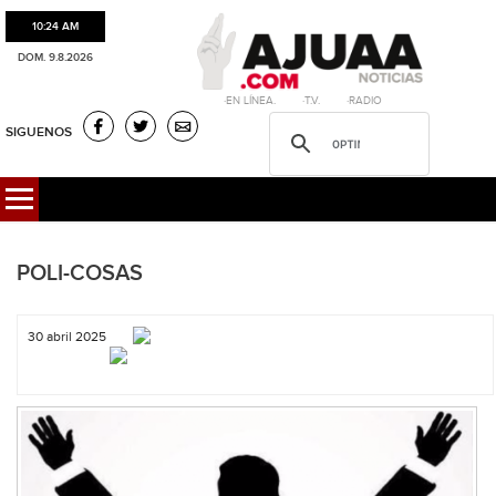
10:24 AM
DOM. 9.8.2026
·EN LÍNEA. ·T.V. ·RADIO
SIGUENOS
POLI-COSAS
30 abril 2025