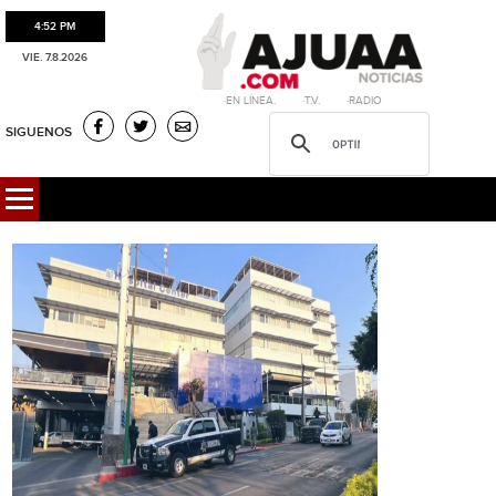
4:52 PM
VIE. 7.8.2026
·EN LÍNEA. ·T.V. ·RADIO
SIGUENOS