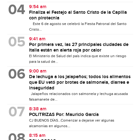
9:54 am
Finaliza el Festejo al Santo Cristo de la Capilla
con pirotecnia
Este 6 de agosto se celebró la Fiesta Patronal del Santo
Cristo...
9:41 am
Por primera vez, las 27 principales ciudades de
Italia están en alerta roja por calor
El Ministerio de Salud del país indica que existe un riesgo
para la salud de...
9:00 am
De lechuga a los jalapeños; todos los alimentos
que EU vetó por brotes de salmonela, diarrea e
inseguridad
Jalapeños relacionados con salmonela y lechuga acusada
falsamanete de...
8:38 am
POLITRIZAS Por: Mauricio García
CJ BUENOS DÍAS…Comenzar a dejarse ver algunas
alcamonías en algunos...
8:15 am