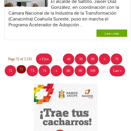
El alcalde de Saltillo, Javier Díaz
González, en coordinación con la
Cámara Nacional de la Industria de la Transformación
(Canacintra) Coahuila Sureste, puso en marcha el
Programa Acelerador de Adopción...
Leer más
Page 72 of 5.531
« First
...
40
50
60
«
70
72
71
73
74
»
80
90
100
...
Last »