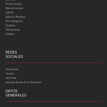
Punto Social
Ramos Arizpe
saltillo
Salud y Belleza
Sin categoría
Sinaloa
Tamaulipas
Videos
REDES
SOCIALES
Facebook
Twitter
YouTube
Agrega Ajuaa a tus favoritos
DATOS
GENERALES