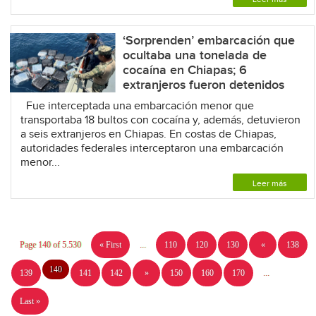
‘Sorprenden’ embarcación que
ocultaba una tonelada de
cocaína en Chiapas; 6
extranjeros fueron detenidos
Fue interceptada una embarcación menor que
transportaba 18 bultos con cocaína y, además, detuvieron
a seis extranjeros en Chiapas. En costas de Chiapas,
autoridades federales interceptaron una embarcación
menor...
Leer más
Page 140 of 5.530
« First
...
110
120
130
«
138
140
139
141
142
»
150
160
170
...
Last »