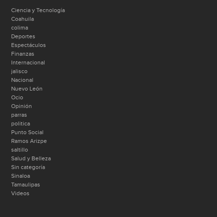
Ciencia y Tecnología
Coahuila
colima
Deportes
Espectáculos
Finanzas
Internacional
jalisco
Nacional
Nuevo León
Ocio
Opinión
parras
politica
Punto Social
Ramos Arizpe
saltillo
Salud y Belleza
Sin categoría
Sinaloa
Tamaulipas
Videos