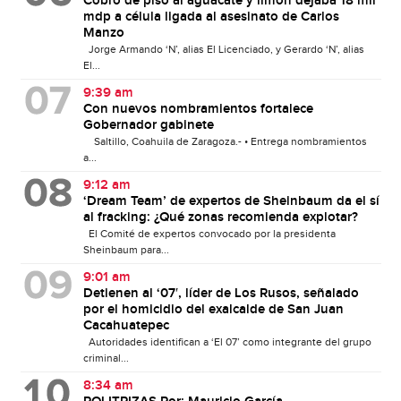
Cobro de piso al aguacate y limón dejaba 18 mil
mdp a célula ligada al asesinato de Carlos
Manzo
Jorge Armando ‘N’, alias El Licenciado, y Gerardo ‘N’, alias
El...
9:39 am
Con nuevos nombramientos fortalece
Gobernador gabinete
Saltillo, Coahuila de Zaragoza.- • Entrega nombramientos
a...
9:12 am
‘Dream Team’ de expertos de Sheinbaum da el sí
al fracking: ¿Qué zonas recomienda explotar?
El Comité de expertos convocado por la presidenta
Sheinbaum para...
9:01 am
Detienen al ‘07′, líder de Los Rusos, señalado
por el homicidio del exalcalde de San Juan
Cacahuatepec
Autoridades identifican a ‘El 07’ como integrante del grupo
criminal...
8:34 am