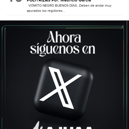
POLITRIZAS Por: Mauricio García
VÓMITO NEGRO BUENOS DÍAS…Deben de andar muy
apurados los regidores...