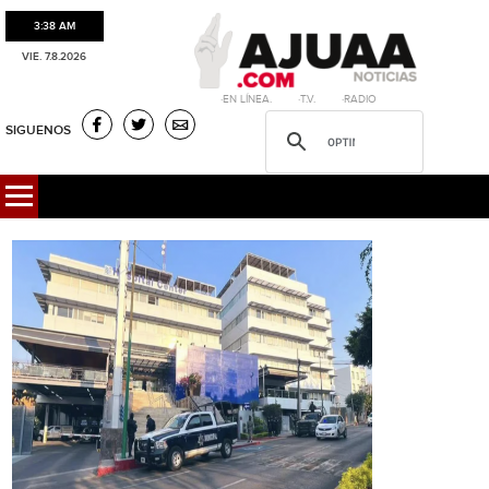
3:38 AM
VIE. 7.8.2026
·EN LÍNEA. ·T.V. ·RADIO
SIGUENOS