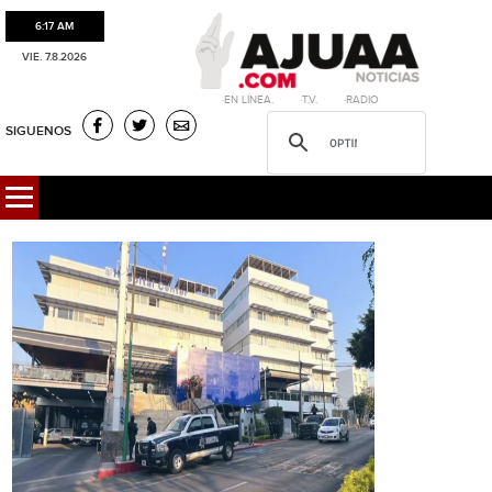
6:17 AM
VIE. 7.8.2026
·EN LÍNEA. ·T.V. ·RADIO
SIGUENOS