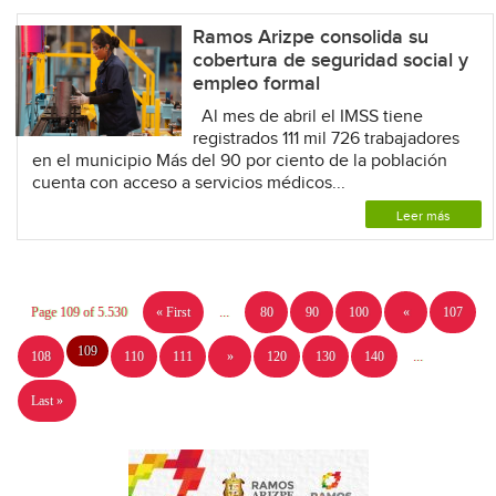
Ramos Arizpe consolida su
cobertura de seguridad social y
empleo formal
Al mes de abril el IMSS tiene
registrados 111 mil 726 trabajadores
en el municipio Más del 90 por ciento de la población
cuenta con acceso a servicios médicos...
Leer más
Page 109 of 5.530
« First
...
80
90
100
«
107
109
108
110
111
»
120
130
140
...
Last »