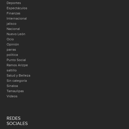
Deportes
Espectáculos
Finanzas
Internacional
jalisco
Nacional
Nuevo León
Ocio
Opinión
parras
politica
Punto Social
Ramos Arizpe
saltillo
Salud y Belleza
Sin categoría
Sinaloa
Tamaulipas
Videos
REDES
SOCIALES