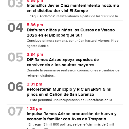
6:38 pm
Intensifica Javier Díaz mantenimiento nocturno
en el distribuidor vial El Sarape
“Aquí Andamos” realiza labores a partir de las 10:00 de la...
5:36 pm
Disfrutan niñas y niños los Cursos de Verano
2026 en el Biblioparque Sur
Concluye primera semana, continúan hasta el viernes 14 de
agosto Saltillo,...
3:34 pm
DIF Ramos Arizpe apoya espacios de
convivencia a los adultos mayores
Durante la semana se realizaron coronaciones y cambios de
reina en distintos...
2:31 pm
Reforestarán Municipio y RIC ENERGY 5 mil
pinos en el Cañón de San Lorenzo
Esto permitirá una recuperación de 8 hectáreas en la...
1:28 pm
Impulsa Ramos Arizpe producción de huevo y
economía familiar con Aves de Traspatio
Entregan 31 mil 800 pollitas; se benefician más de 3 mil