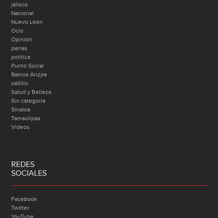
jalisco
Nacional
Nuevo León
Ocio
Opinión
parras
politica
Punto Social
Ramos Arizpe
saltillo
Salud y Belleza
Sin categoría
Sinaloa
Tamaulipas
Videos
REDES
SOCIALES
Facebook
Twitter
YouTube