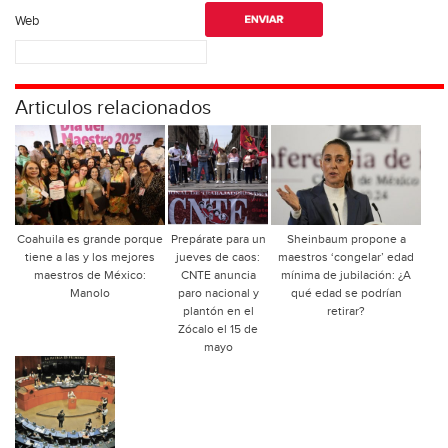
Web
Articulos relacionados
Coahuila es grande porque
Prepárate para un
Sheinbaum propone a
tiene a las y los mejores
jueves de caos:
maestros ‘congelar’ edad
maestros de México:
CNTE anuncia
mínima de jubilación: ¿A
Manolo
paro nacional y
qué edad se podrían
plantón en el
retirar?
Zócalo el 15 de
mayo